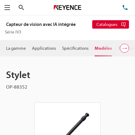
Rechercher
TÉ
Menu
Capteur de vision avec IA intégrée
Catalogues
Série IV3
La gamme
Applications
Spécifications
Modèles
Télécha
Stylet
OP-88352