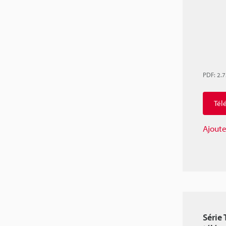
PDF
:
2.
Tél
Ajoute
Série