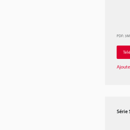
PDF
:
3M
Tél
Ajoute
Série