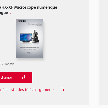
 VHX-XF Microscope numérique
ogue
B
/
Français
écharger
r à la liste des téléchargements