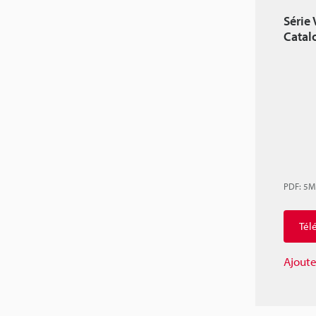
Série
Catal
PDF
:
5M
Tél
Ajoute