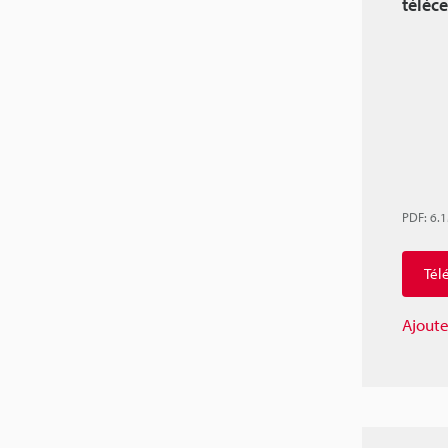
téléc
PDF
:
6.
Tél
Ajoute