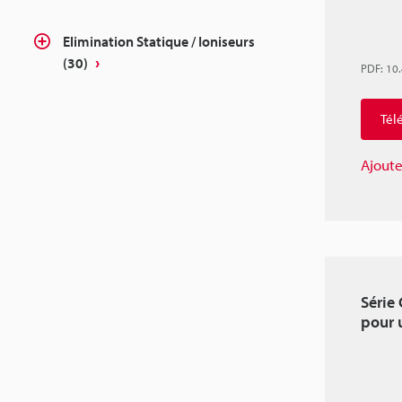
Elimination Statique / Ioniseurs
(30)
PDF
:
10
Tél
Ajoute
Série
pour 