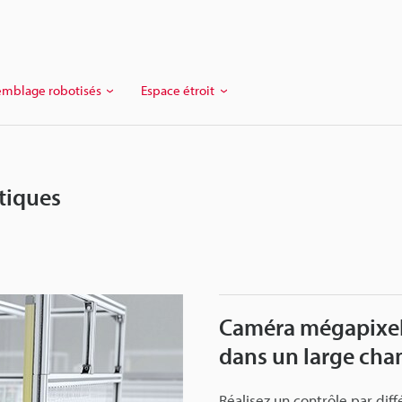
emblage robotisés
Espace étroit
tiques
Caméra mégapixels
dans un large cha
Réalisez un contrôle par dif