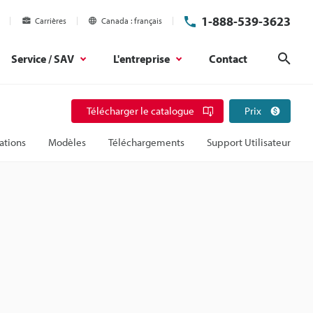
1-888-539-3623
Carrières
Canada
français
Service / SAV
L'entreprise
Contact
Rech
Télécharger le catalogue
Prix
ations
Modèles
Téléchargements
Support Utilisateur