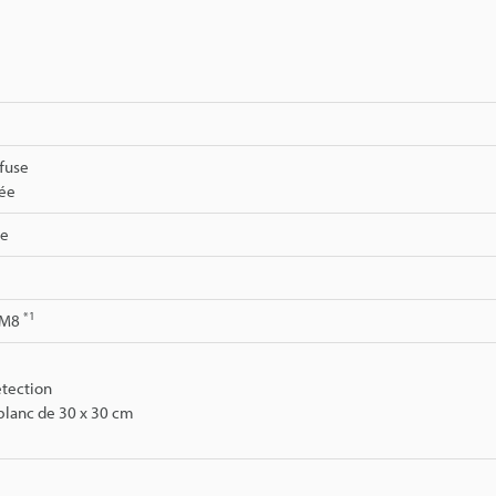
ffuse
ée
re
*1
 M8
étection
blanc de 30 x 30 cm