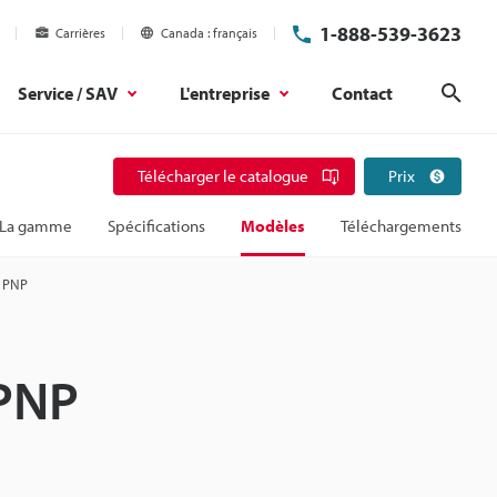
1-888-539-3623
Carrières
Canada
français
Service / SAV
L'entreprise
Contact
Rech
Télécharger le catalogue
Prix
La gamme
Spécifications
Modèles
Téléchargements
, PNP
 PNP