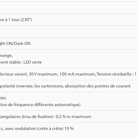
e à 1 tour (230°)
ight-ON/Dark-ON
orange,
nt stable : LED verte
ollecteur ouvert, 30 V maximum, 100 mA maximum, Tension résiduelle :
 polarité inversée, les surtensions, absorption des pointes de courant
ités
ction de fréquence différente automatique)
angulaires (trou de fixation) : 0,5 N m maximum
cc, avec ondulation (crête à crête) 10 %