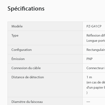
Spécifications
Modèle
PZ-G41CP
Type
Réflexion di
Longue port
Configuration
Rectangulai
Émission
PNP
Connexion du câble
Connecteur
Distance de détection
1 m
(en cas de d
d'un papier 
)
Diamètre du faisceau
―