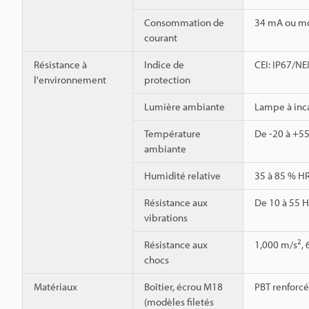
Consommation de
34 mA ou m
courant
Résistance à
Indice de
CEI: IP67/NE
l'environnement
protection
Lumière ambiante
Lampe à inca
Température
De -20 à +55
ambiante
Humidité relative
35 à 85 % HR
Résistance aux
De 10 à 55 H
vibrations
2
Résistance aux
1,000 m/s
,
chocs
Matériaux
Boîtier, écrou M18
PBT renforcé
(modèles filetés