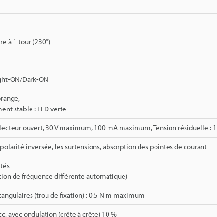
e à 1 tour (230°)
ight-ON/Dark-ON
orange,
nt stable : LED verte
ollecteur ouvert, 30 V maximum, 100 mA maximum, Tension résiduelle :
 polarité inversée, les surtensions, absorption des pointes de courant
ités
ction de fréquence différente automatique)
angulaires (trou de fixation) : 0,5 N m maximum
cc, avec ondulation (crête à crête) 10 %