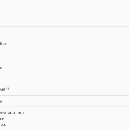
ffuse
re
*1
 M8
mm
environ 2 mm
nce
n de