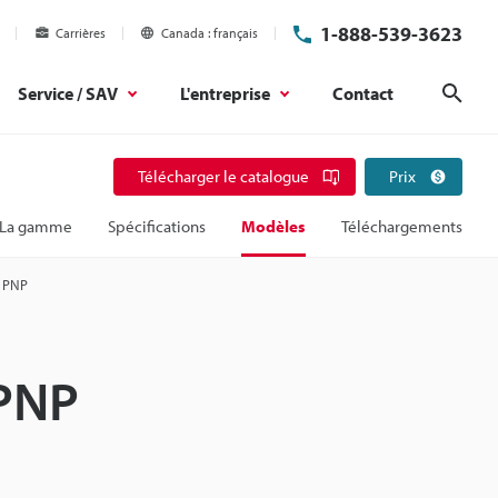
1-888-539-3623
Carrières
Canada
français
Service / SAV
L'entreprise
Contact
Rech
Télécharger le catalogue
Prix
La gamme
Spécifications
Modèles
Téléchargements
, PNP
 PNP