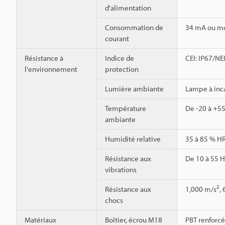
d'alimentation
Consommation de
34 mA ou m
courant
Résistance à
Indice de
CEI: IP67/NE
l'environnement
protection
Lumière ambiante
Lampe à inca
Température
De -20 à +55
ambiante
Humidité relative
35 à 85 % HR
Résistance aux
De 10 à 55 H
vibrations
2
Résistance aux
1,000 m/s
,
chocs
Matériaux
Boîtier, écrou M18
PBT renforcé