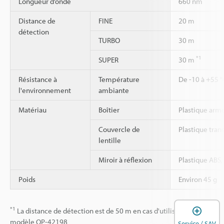
Longueur d’onde
660 nm
Distance de
FINE
20 m
détection
TURBO
30 m
*1
SUPER
30 m
Résistance à
Température
De -10 à +55 °
l'environnement
ambiante
Matériau
Boîtier
Plastique armé
Couvercle de
Plastique tra
lentille
Miroir à réflexion
Plastique ABS,
Poids
Environ 45 g
O
*1
La distance de détection est de 50 m en cas d'utilisation du
modèle OP-42198
Service / SAV