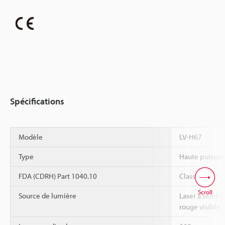
Spécifications
Modèle
LV-H67
Type
Haute puissan
FDA (CDRH) Part 1040.10
Classe II
Scroll
Source de lumière
Laser à semi-
rouge visible