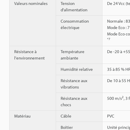
Valeurs nominales
Tension
De 24 Vcc (t
d'alimentation
Consommation
Normale : 83
électrique
Mode Eco : 7
Mode Eco com
*7
Résistance à
Température
De -20 à +55
l'environnement
ambiante
Humidité relative
35 à 85 % HR
Résistance aux
De 10 à 55 H
vibrations
2
Résistance aux
500 m/s
, 3
chocs
Matériau
Câble
PVC
Boîtier
Unité princi