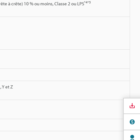
*4
*5
rête à crête) 10 % ou moins, Classe 2 ou LPS
 Y et Z