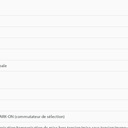
pale
RK-ON (commutateur de sélection)
orisation/temporisation de mise hors tension/mise sous tension/mono-