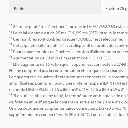
Poids
Environ 75 g
*1
80 µs ne peut être sélectionné lorsque le LV-S31/S62/S63 est c
*2
Le délai d'entrée est de 25 ms (ON)/25 ms (OFF) lorsque le temps
*3
Ces nombres sont doublés lorsque "DOUBLE" est sélectionné.
*4
Cet appareil doit être utilisé avec dispositif de protection con
*5
Pour connecter plus de 9 unités, la tension d'alimentation doit ê
*6
Augmentation de 30 mW (1 mA) en mode HIGH SPEED.
*7
Elle augmente de 15 % lorsque l'appareil est connecté au LV-N
Elle ne comprend pas la consommation électrique de la charge.
Lorsque toutes les unités d'extension sont connectées, la consom
amplificateur. Exemple : lorsqu'une unité principale (LV-N11N) est
en mode HIGH SPEED ; (1,15 x 860 mW x 1) + (1,15 x 860 mW x 2)
*8
Si on utilise plus d'une unité, la température ambiante varie en f
de fixation et vérifiez que le courant de sortie est de 20 mA max. 
Une ou deux unités supplémentaires connectées: De -20 à +55 °C ; 
supplémentaires connectées: de 20 à +45 °C. Lors de l'utilisation 