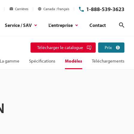
1-888-539-3623
Carrières
Canada
français
Service / SAV
L'entreprise
Contact
Rech
Télécharger le catalogue
Prix
La gamme
Spécifications
Modèles
Téléchargements
N