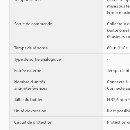
mise sous te
Erreur maxim
Sortie de commande
Collecteur o
(Autonome) 1
(Plusieurs c
Temps de réponse
80 µs (HIGH
Type de sortie analogique
-
Entrée externe
Temps d'entr
Nombre d'unités
Connecté à u
anti-interférences
Connecté au 
Taille du boîtier
H 32,6 mm ×
Unité d’extension
Il est possib
Circuit de protection
Protection co