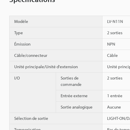
Modèle
LV-N11N
Type
2 sorties
Émission
NPN
Câble/connecteur
Câble
Unité principale/Unité d'extension
Unité princi
I/O
Sorties de
2 sorties
commande
Entrée externe
1 entrée
Sortie analogique
Aucune
Sélection de sortie
LIGHT-ON/DA
Temporisation
Pas de temp