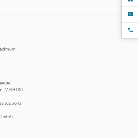
 maximum.
chaque
ête LV-NH100
les supports
'unités