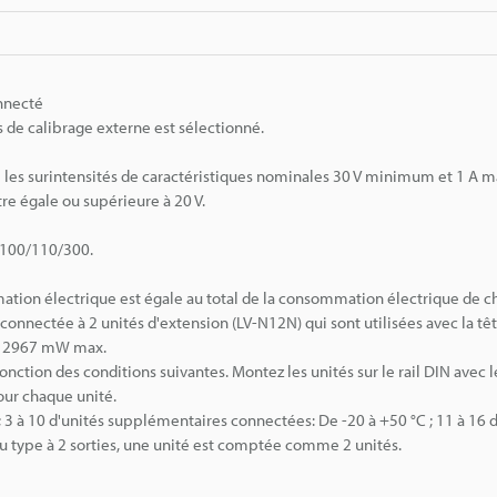
onnecté
 de calibrage externe est sélectionné.
tre les surintensités de caractéristiques nominales 30 V minimum et 1 A
tre égale ou supérieure à 20 V.
H100/110/300.
mation électrique est égale au total de la consommation électrique de 
 connectée à 2 unités d'extension (LV-N12N) qui sont utilisées avec la t
 = 2967 mW max.
onction des conditions suivantes. Montez les unités sur le rail DIN avec 
pour chaque unité.
3 à 10 d'unités supplémentaires connectées: De -20 à +50 °C ; 11 à 16 d
du type à 2 sorties, une unité est comptée comme 2 unités.