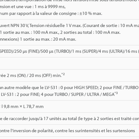
nsion et une vue : 1 ms à 9999 ms,
um par rapport à la valeur de consigne : ±10 % max.
uvert NPN 30 V, Tension résiduelle 1 V max. (Courant de sortie : 10 mA max
 sortie au max. : 100 mA max., 2 sorties au total : 100 mA max.
onnexions) 1 sortie au max. : 20 mA max.
 SPEED)/250 µs (FINE)/500 µs (TURBO)/1 ms (SUPER)/4 ms (ULTRA)/16 ms
*2
ée 2 ms (ON) / 20 ms (OFF) min.
n autre modèle que le LV-S31 : 0 pour HIGH SPEED; 2 pour FINE / TURBO
*3
LV-S31 : 2 pour FINE; 4 pour TURBO / SUPER / ULTRA / MEGA
 l 9,8 mm × L 78,7 mm
le de raccorder jusqu'à 17 unités au total (le type à 2 sorties est traité 
ntre l'inversion de polarité, contre les surintensités et les surtensions