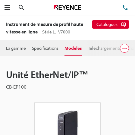
Rechercher
TÉ
Menu
Instrument de mesure de profil haute
Catalogues
vitesse en ligne
Série LJ-V7000
La gamme
Spécifications
Modèles
Téléchargements
Prix
Unité EtherNet/IP™
CB-EP100