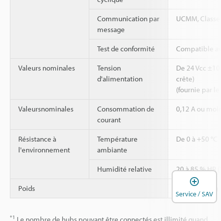
Communication par
UCMM, Classe
message
Test de conformité
Compatible av
Valeurs nominales
Tension
De 24 Vcc ±10 
d'alimentation
crête)
(fournie par le
Valeursnominales
Consommation de
0,12 A ou moi
courant
Résistance à
Température
De 0 à +50 °C
l'environnement
ambiante
Humidité relative
20 à 85 % HR (
O
Poids
Environ 470 g
Service / SAV
*1
Le nombre de hubs pouvant être connectés est illimité quand