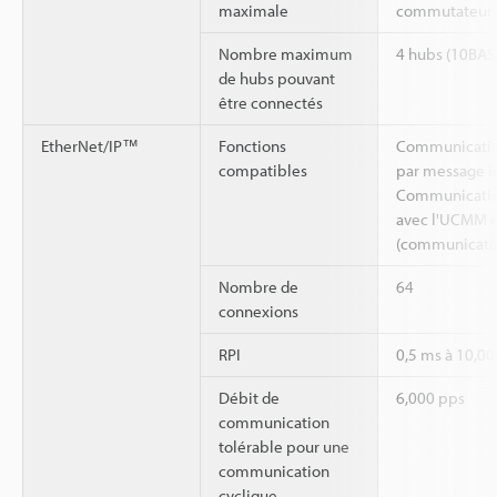
maximale
commutateur 
Nombre maximum
4 hubs (10BASE
de hubs pouvant
être connectés
EtherNet/IP™
Fonctions
Communicatio
compatibles
par message im
Communicatio
avec l'UCMM et
(communicatio
Nombre de
64
connexions
RPI
0,5 ms à 10,00
Débit de
6,000 pps
communication
tolérable pour une
communication
cyclique