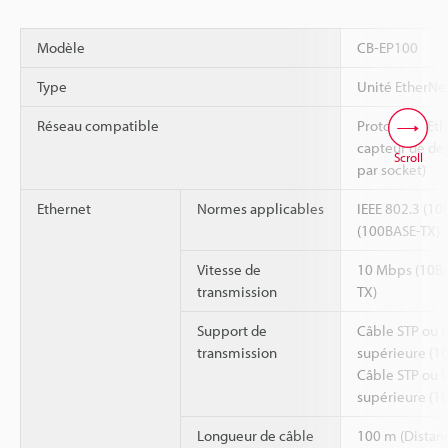
Modèle
CB-EP100
Type
Unité EtherNe
Réseau compatible
Protocoles Et
capteur de d
Scroll
par socket)
Ethernet
Normes applicables
IEEE 802.3 (10
(100BASE-TX)
Vitesse de
10 Mbps (10BA
transmission
TX)
Support de
Câble STP ou U
transmission
supérieure (10
Câble STP ou U
supérieure (1
Longueur de câble
100 m (Distanc