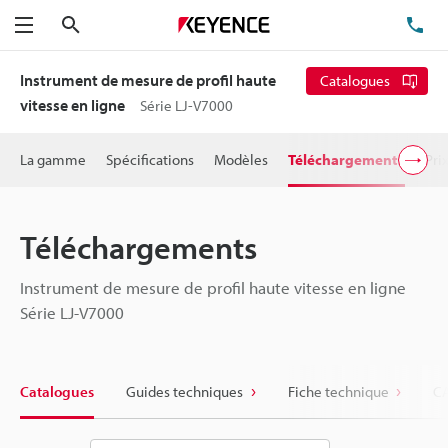
Rechercher
TÉ
Menu
Instrument de mesure de profil haute
Catalogues
vitesse en ligne
Série LJ-V7000
La gamme
Spécifications
Modèles
Téléchargements
Pri
Téléchargements
Instrument de mesure de profil haute vitesse en ligne
Série LJ-V7000
Catalogues
Guides techniques
Fiche technique
CA