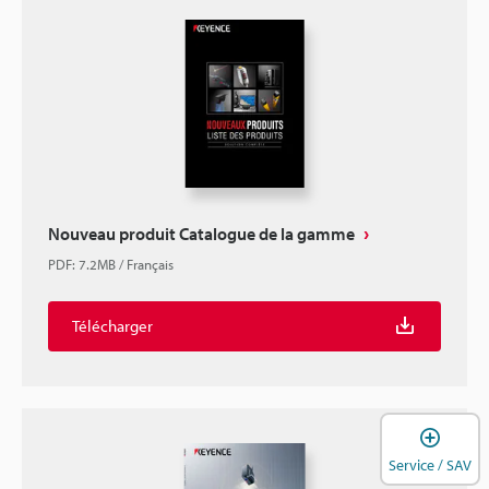
Nouveau produit Catalogue de la gamme
PDF
:
7.2MB
/
Français
Télécharger
O
Service / SAV