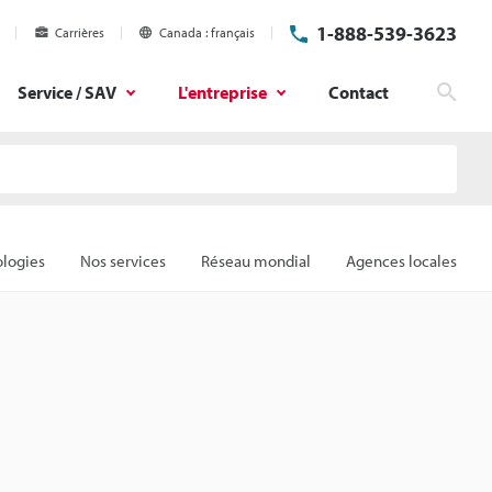
1-888-539-3623
Carrières
Canada
français
Service / SAV
L'entreprise
Contact
Rech
ologies
Nos services
Réseau mondial
Agences locales