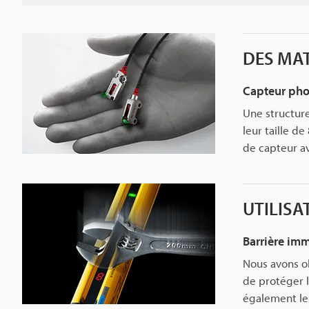
DES MAT
Capteur phot
Une structure
leur taille d
de capteur a
UTILISA
Barrière imm
Nous avons ob
de protéger l
également les