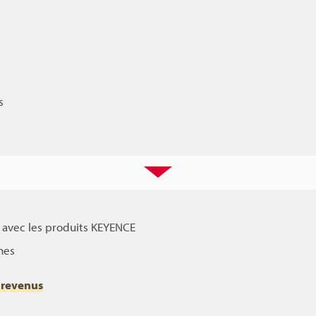
s
t avec les produits KEYENCE
nes
s revenus