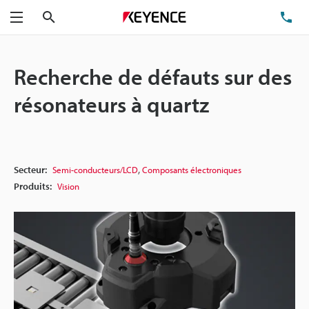
Rechercher
TÉ
Menu
Recherche de défauts sur des
résonateurs à quartz
,
Secteur:
Semi-conducteurs/LCD
Composants électroniques
Produits:
Vision