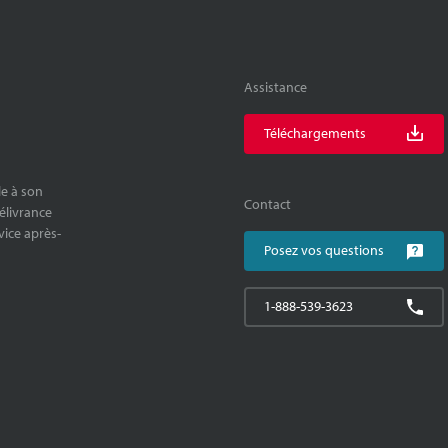
Assistance
Téléchargements
le à son
Contact
délivrance
rvice après-
Posez vos questions
1-888-539-3623