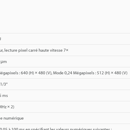
U
, lecture pixel carré haute vitesse 7×
4 μm
gapixels : 640 (H) × 480 (V), Mode 0,24 Mégapixels : 512 (H) × 480 (V)
 1/3"
,5 ms
MHz × 2)
rie numérique
0,05 à 100 ms en spécifiant les valeurs numériques suivantes :