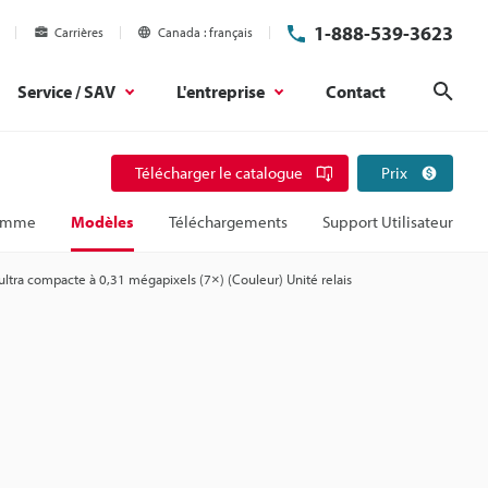
1-888-539-3623
Carrières
Canada
français
Service / SAV
L'entreprise
Contact
Rech
Télécharger le catalogue
Prix
amme
Modèles
Téléchargements
Support Utilisateur
ltra compacte à 0,31 mégapixels (7×) (Couleur) Unité relais