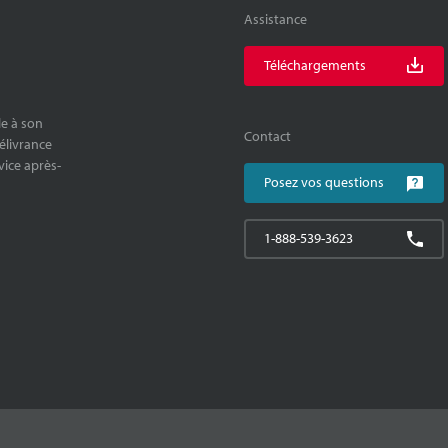
Assistance
Téléchargements
le à son
Contact
délivrance
rvice après-
Posez vos questions
1-888-539-3623