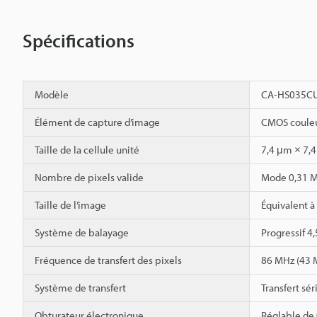
Spécifications
Modèle
CA-HS035C
Élément de capture d’image
CMOS couleur
Taille de la cellule unité
7,4 μm × 7,
Nombre de pixels valide
Mode 0,31 Mé
Taille de l’image
Équivalent à
Système de balayage
Progressif 4
Fréquence de transfert des pixels
86 MHz (43 
Système de transfert
Transfert sé
Obturateur électronique
Réglable de 