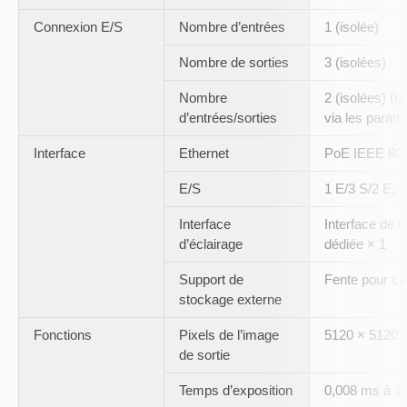
Connexion E/S
Nombre d’entrées
1 (isolée)
Nombre de sorties
3 (isolées)
Nombre
2 (isolées) (b
d’entrées/sorties
via les param
Interface
Ethernet
PoE IEEE 802
E/S
1 E/3 S/2 E, 
Interface
Interface de 
d’éclairage
dédiée × 1
Support de
Fente pour ca
stockage externe
Fonctions
Pixels de l’image
5120 × 5120
de sortie
Temps d’exposition
0,008 ms à 1