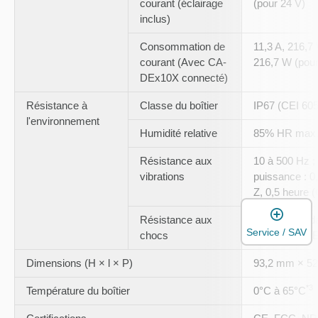
courant (éclairage
(pour 24 V)
inclus)
Consommation de
11,3 A, 216,7 
courant (Avec CA-
216,7 W (pour
DEx10X connecté)
Résistance à
Classe du boîtier
IP67 (CEI 60
l'environnement
Humidité relative
85% HR max. 
Résistance aux
10 à 500 Hz ;
vibrations
puissance : 0
Z, 0,5 heure 
O
Résistance aux
50 G, 3 fois 
Service / SAV
chocs
directions (C
Dimensions (H × l × P)
93,2 mm × 5
*3
Température du boîtier
0°C à 65°C