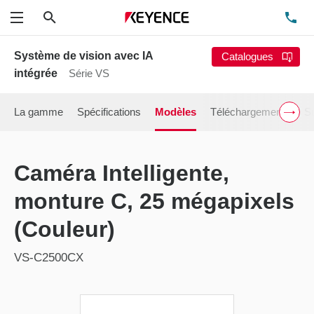
Rechercher
TÉ
Menu
Système de vision avec IA
Catalogues
intégrée
Série VS
La gamme
Spécifications
Modèles
Téléchargements
Su
Caméra Intelligente,
monture C, 25 mégapixels
(Couleur)
VS-C2500CX