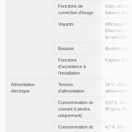
Fonctions de
Gain, décalag
correction d’image
balance des 
Voyants
Affichage OL
Ethernet (LIN
la carte SD
Boutons
Boutons d’util
Fonctions
Capteur d’ang
d’assistance à
l’installation
Alimentation
Tension
24 V +25%/−2
électrique
d’alimentation
alimentation d
Consommation de
0,97 A, 18,7 W
courant (caméra
W (pour 24 V)
uniquement)
Consommation de
4,7 A, 89,7 W