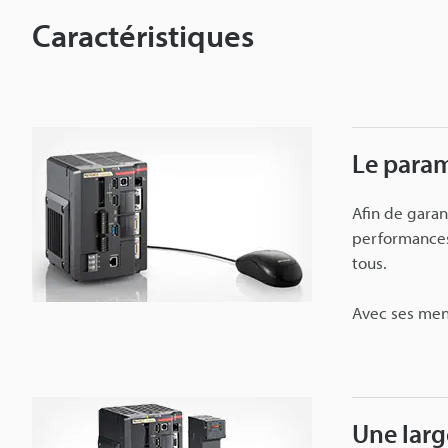
f
Caractéristiques
S
é
r
i
e
Le paramé
C
V
Afin de garan
-
performances 
X
tous.
Avec ses menu
Une larg