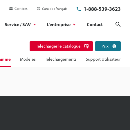
1-888-539-3623
Carrières
Canada
français
Service / SAV
L'entreprise
Contact
Rech
Télécharger le catalogue
Prix
gamme
Modèles
Téléchargements
Support Utilisateur