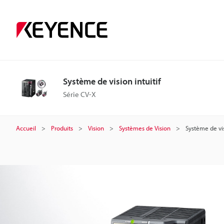
S
y
s
Système de vision intuitif
t
Série CV-X
è
Accueil
Produits
Vision
Systèmes de Vision
Système de vis
m
e