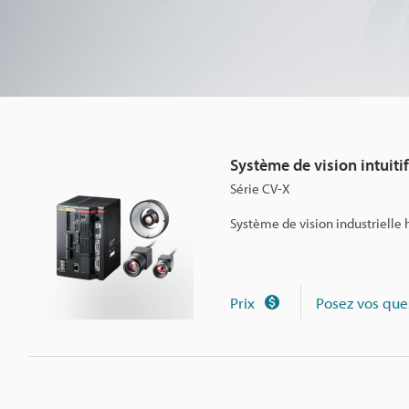
i
n
t
Système de vision intuitif
u
Série CV-X
Système de vision industrielle h
i
t
Prix
Posez vos que
i