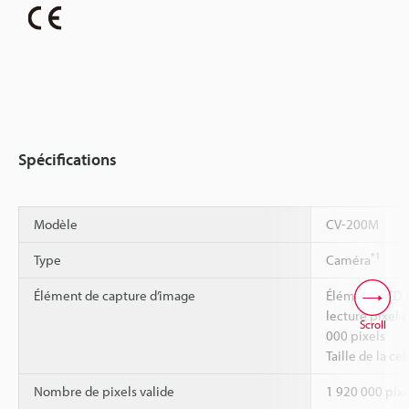
Spécifications
Modèle
CV-200M
*1
Type
Caméra
Élément de capture d’image
Élément CCD m
lecture pixel c
Scroll
000 pixels
Taille de la cel
Nombre de pixels valide
1 920 000 pixe