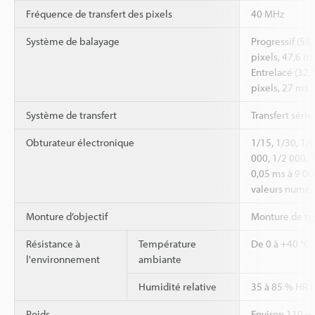
Fréquence de transfert des pixels
40 MHz
Système de balayage
Progressif (58
pixels, 47,6 m
Entrelacé (32,
pixels, 27 ms 
Système de transfert
Transfert séri
Obturateur électronique
1/15, 1/30, 1/
000, 1/2 000, 
0,05 ms à 9 00
valeurs numér
Monture d’objectif
Monture de ty
Résistance à
Température
De 0 à +40 °C
l'environnement
ambiante
Humidité relative
35 à 85 % HR (
Poids
Environ 110 g (