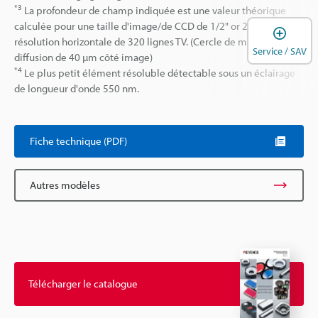
*3
La profondeur de champ indiquée est une valeur théorique
calculée pour une taille d'image/de CCD de 1/2" or 2/3" et une
O
résolution horizontale de 320 lignes TV. (Cercle de moindre
Service / SAV
diffusion de 40 µm côté image)
*4
Le plus petit élément résoluble détectable sous un éclairage
de longueur d'onde 550 nm.
Fiche technique (PDF)
Autres modèles
Télécharger le catalogue