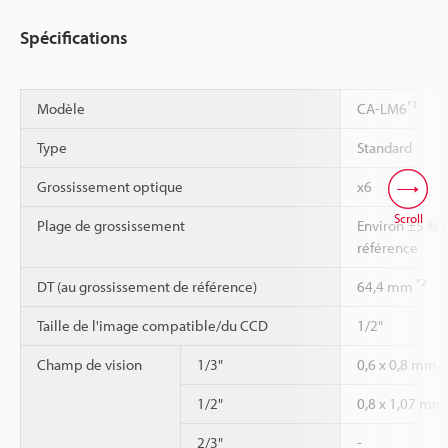
Spécifications
*1
Modèle
CA-LM6
Type
Standard
Grossissement optique
x6
Scroll
Plage de grossissement
Environ ±5 % p
référence
*2
DT (au grossissement de référence)
64,4 mm
Taille de l'image compatible/du CCD
1/2"
Champ de vision
1/3"
0,6 x 0,8 mm
1/2"
0,8 x 1,07 mm
2/3"
-