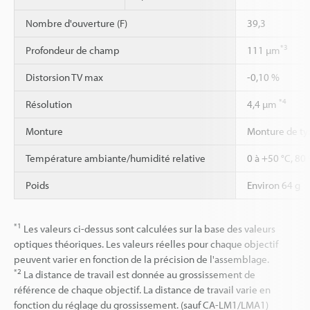
Nombre d'ouverture (F)
39,3
*3
Profondeur de champ
111 µm
Distorsion TV max
-0,10 %
*4
Résolution
4,4 µm
Monture
Monture de ty
Température ambiante/humidité relative
0 à +50 °C, 80
Poids
Environ 64 g
*1
Les valeurs ci-dessus sont calculées sur la base des valeurs
optiques théoriques. Les valeurs réelles pour chaque objectif
peuvent varier en fonction de la précision de l'assemblage.
*2
La distance de travail est donnée au grossissement de
référence de chaque objectif. La distance de travail varie en
fonction du réglage du grossissement. (sauf CA-LM1/LMA1)