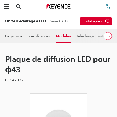
Rechercher
TÉ
Menu
Unité d'éclairage à LED
Série CA-D
Catalogues
La gamme
Spécifications
Modèles
Téléchargements
Prix
Plaque de diffusion LED pour
ɸ43
OP-42337