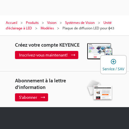
Accueil
Produits
Vision
Systèmes de Vision
Unité
d'éclairage à LED
Modèles
Plaque de diffusion LED pour ɸ43
Créez votre compte KEYENCE
Inscrivez-vous maintenant!
O
Service / SAV
Abonnement à la lettre
d'information
S'abonner