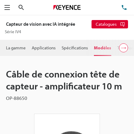
Rechercher
TÉ
Menu
Capteur de vision avec IA intégrée
Catalogues
Série IV4
La gamme
Applications
Spécifications
Modèles
Télécha
Câble de connexion tête de
capteur - amplificateur 10 m
OP-88650