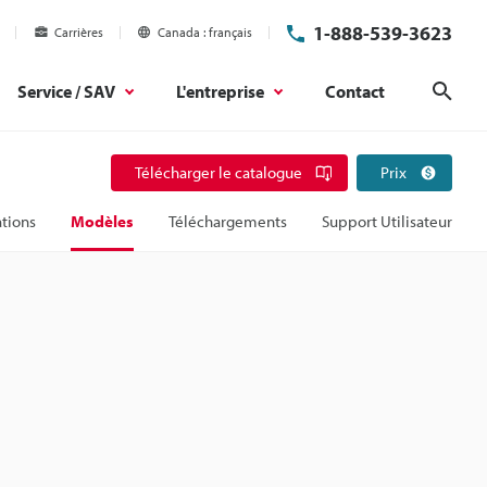
1-888-539-3623
Carrières
Canada
français
Service / SAV
L'entreprise
Contact
Rech
Télécharger le catalogue
Prix
ations
Modèles
Téléchargements
Support Utilisateur