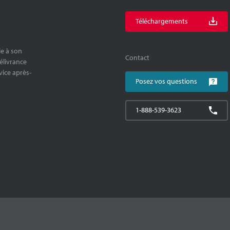
Téléchargements
le à son
Contact
délivrance
rvice après-
Posez vos questions
1-888-539-3623