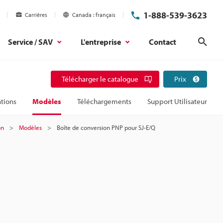
1-888-539-3623
Carrières
Canada
français
Service / SAV
L'entreprise
Contact
Rech
Télécharger le catalogue
Prix
ations
Modèles
Téléchargements
Support Utilisateur
on
Modèles
Boîte de conversion PNP pour SJ-E/Q