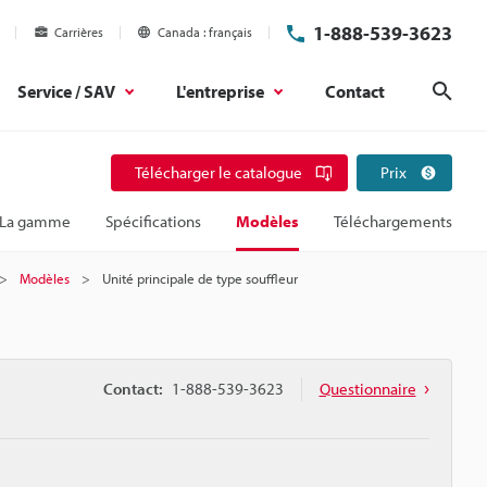
1-888-539-3623
Carrières
Canada
français
Service / SAV
L'entreprise
Contact
Rech
Télécharger le catalogue
Prix
La gamme
Spécifications
Modèles
Téléchargements
Modèles
Unité principale de type souffleur
Contact:
1-888-539-3623
Questionnaire