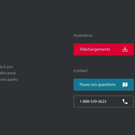
Assistance
Téléchargements
le à son
Contact
délivrance
rvice après-
Posez vos questions
1-888-539-3623