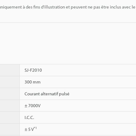
niquement à des fins d'illustration et peuvent ne pas être inclus avec le
SJ-F2010
300 mm
Courant alternatif pulsé
± 7000V
I.C.C.
*1
± 5 V