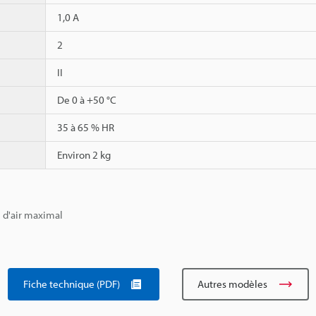
1,0 A
2
II
De 0 à +50 °C
35 à 65 % HR
Environ 2 kg
 d'air maximal
Fiche technique (PDF)
Autres modèles