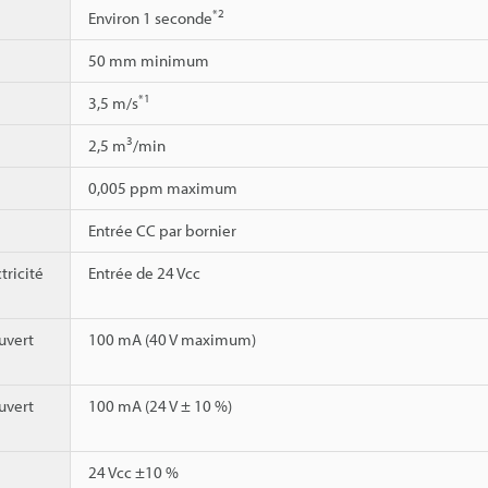
*2
Environ 1 seconde
50 mm minimum
*1
3,5 m/s
3
2,5 m
/min
0,005 ppm maximum
Entrée CC par bornier
tricité
Entrée de 24 Vcc
uvert
100 mA (40 V maximum)
uvert
100 mA (24 V ± 10 %)
24 Vcc ±10 %