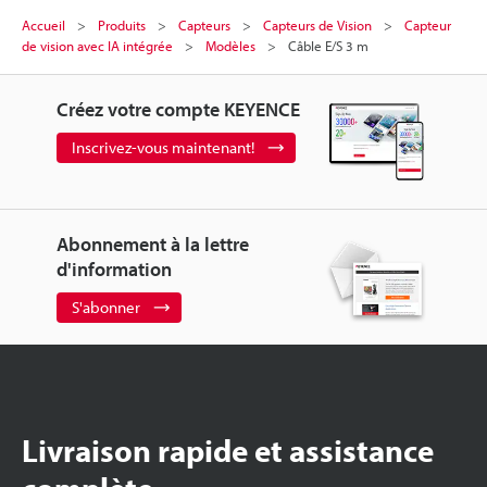
Accueil
Produits
Capteurs
Capteurs de Vision
Capteur
de vision avec IA intégrée
Modèles
Câble E/S 3 m
Créez votre compte KEYENCE
Inscrivez-vous maintenant!
Abonnement à la lettre
d'information
S'abonner
Livraison rapide et assistance