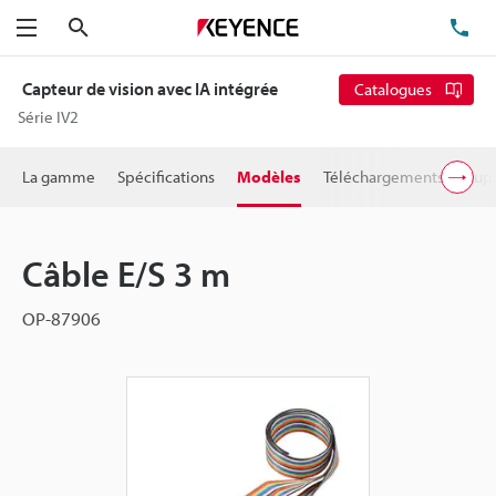
Rechercher
TÉ
Menu
Capteur de vision avec IA intégrée
Catalogues
Série IV2
La gamme
Spécifications
Modèles
Téléchargements
Supp
Câble E/S 3 m
OP-87906