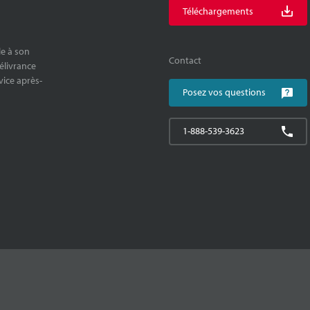
Téléchargements
le à son
Contact
délivrance
rvice après-
Posez vos questions
1-888-539-3623