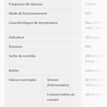
Fréquence de réponse
1,2 kHz
Mode de fonctionnement
N.O.
Caractéristiques de température
Max. ±10% de l
+23°C, dans -
Indicateur
LED rouge
Émission
PNP
Sortie de contrôle
200 mA (30 V) m
V max.
Boîtier
Laiton plaqué
Valeurs nominales
Tension
De 10,8 à 30 Vc
d'alimentation
10 % ou moin
Consommation de
20 mA ou moi
courant