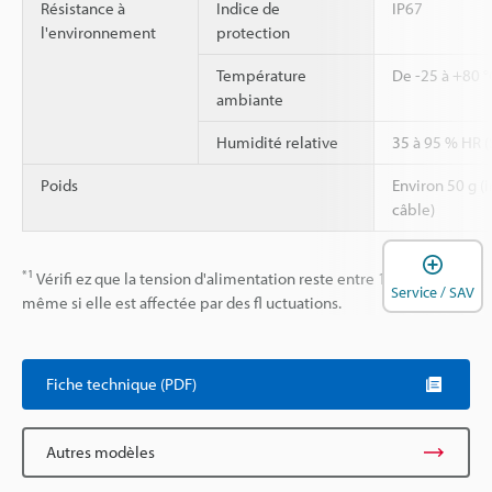
Résistance à
Indice de
IP67
l'environnement
protection
Température
De -25 à +80 °
ambiante
Humidité relative
35 à 95 % HR (
Poids
Environ 50 g (
câble)
O
*1
Vérifi ez que la tension d'alimentation reste entre 10,8 V et 30 V
Service / SAV
même si elle est affectée par des fl uctuations.
Fiche technique (PDF)
Autres modèles