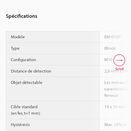
Spécifications
Modèle
EM-010P
Type
Blindé
Configuration
M10 Fileté
Scroll
Distance de détection
2,0 mm ±10%
Objet détectable
Les métaux fer
caractéristiqu
ferreux)
Cible standard
10 x 10 mm
(en fer, t=1 mm)
Hystérésis
Max. 10% de la