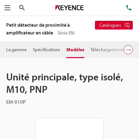
Rechercher
TÉ
Menu
Petit détecteur de proximité à
Catalogues
amplificateur en câble
Série EM
La gamme
Spécifications
Modèles
Téléchargements
Prix
Unité principale, type isolé,
M10, PNP
EM-010P