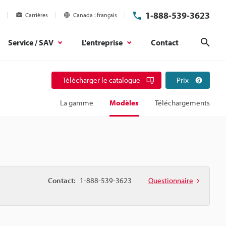
1-888-539-3623
Carrières
Canada
français
Service / SAV
L'entreprise
Contact
Rech
Télécharger le catalogue
Prix
La gamme
Modèles
Téléchargements
Contact:
1-888-539-3623
Questionnaire