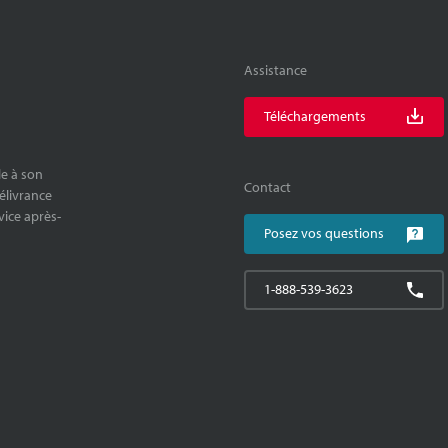
Assistance
Téléchargements
le à son
Contact
délivrance
rvice après-
Posez vos questions
1-888-539-3623