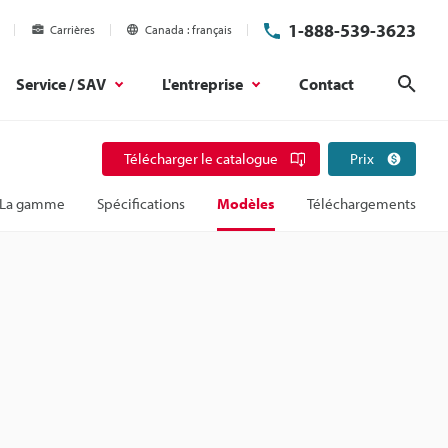
1-888-539-3623
Carrières
Canada
français
Service / SAV
L'entreprise
Contact
Rech
Télécharger le catalogue
Prix
La gamme
Spécifications
Modèles
Téléchargements