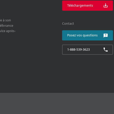
Téléchargements
le à son
Contact
délivrance
rvice après-
Posez vos questions
1-888-539-3623