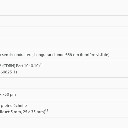
à semi-conducteur, Longueur d'onde 655 nm (lumière visible)
*1
A (CDRH) Part 1040.10)
I 60825-1)
 x 750 µm
a pleine échelle
*2
elle=± 5 mm, 25 à 35 mm)