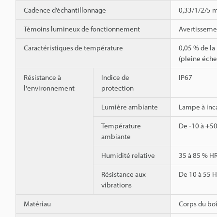
Cadence d’échantillonnage
0,33/1/2/5 m
Témoins lumineux de fonctionnement
Avertissemen
Caractéristiques de température
0,05 % de la
(pleine éche
Résistance à
Indice de
IP67
l'environnement
protection
Lumière ambiante
Lampe à inc
Température
De -10 à +50
ambiante
Humidité relative
35 à 85 % HR
Résistance aux
De 10 à 55 H
vibrations
Matériau
Corps du boî