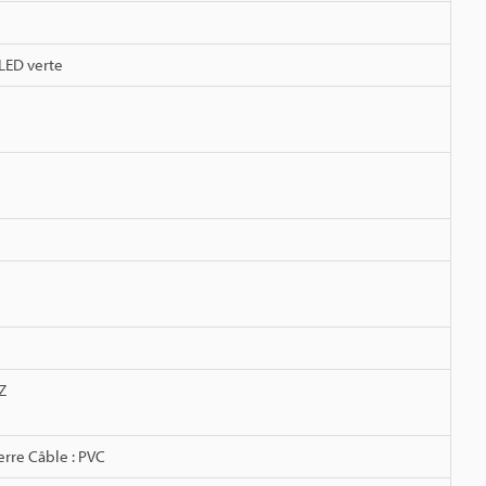
 LED verte
Z
erre Câble : PVC