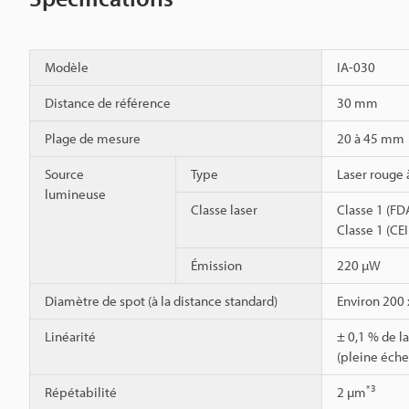
Modèle
IA-030
Distance de référence
30 mm
Plage de mesure
20 à 45 mm
Source
Type
Laser rouge 
lumineuse
Classe laser
Classe 1 (FD
Classe 1 (CE
Émission
220 µW
Diamètre de spot (à la distance standard)
Environ 200
Linéarité
± 0,1 % de l
(pleine éch
*3
Répétabilité
2 µm