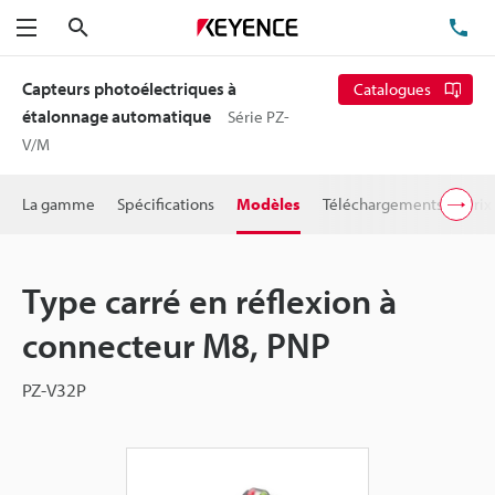
Rechercher
TÉ
Menu
Capteurs photoélectriques à
Catalogues
étalonnage automatique
Série PZ-
V/M
La gamme
Spécifications
Modèles
Téléchargements
Prix
Type carré en réflexion à
connecteur M8, PNP
PZ-V32P