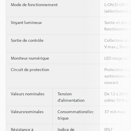
Mode de fonctionnement
L-ON/D-ON (C
(sélectionnabl
Voyant lumineux
Sortie et alim
fonctionnement
Sortie de contrôle
Collecteur ou
V max.), Tensio
Moniteur numérique
LED rouge à 7 
Circuit de protection
Protection à po
surtensions, a
courant
Valeurs nominales
Tension
De 12 à 24 Vcc
d'alimentation
crête) 10 % o
Valeursnominales
Consommationélec
37 mA max.
trique
Résistance à
Indice de
IP67