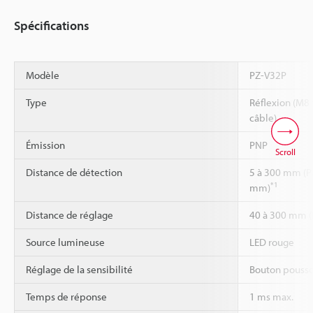
Spécifications
Modèle
PZ-V32P
Type
Réflexion (M8
câble)
Émission
PNP
Scroll
Distance de détection
5 à 300 mm (P
*1
mm)
Distance de réglage
40 à 300 mm (
Source lumineuse
LED rouge
Réglage de la sensibilité
Bouton pousso
Temps de réponse
1 ms max.