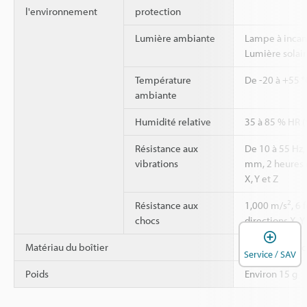
l'environnement
protection
Lumière ambiante
Lampe à incan
Lumière solair
Température
De -20 à +55 °
ambiante
Humidité relative
35 à 85 % HR (
Résistance aux
De 10 à 55 Hz
vibrations
mm, 2 heures 
X, Y et Z
2
Résistance aux
1,000 m/s
, 6
chocs
directions X, Y
O
Matériau du boîtier
Résine renforc
Service / SAV
Poids
Environ 15 g