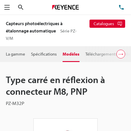
Rechercher
TÉ
Menu
Capteurs photoélectriques à
Catalogues
étalonnage automatique
Série PZ-
V/M
La gamme
Spécifications
Modèles
Téléchargements
Prix
Type carré en réflexion à
connecteur M8, PNP
PZ-M32P