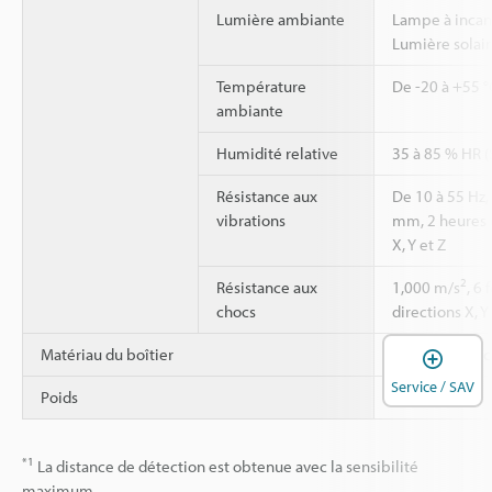
Lumière ambiante
Lampe à incan
Lumière solair
Température
De -20 à +55 °
ambiante
Humidité relative
35 à 85 % HR (
Résistance aux
De 10 à 55 Hz
vibrations
mm, 2 heures 
X, Y et Z
2
Résistance aux
1,000 m/s
, 6
chocs
directions X, Y
O
Matériau du boîtier
Résine renforc
Service / SAV
Poids
Environ 15 g
*1
La distance de détection est obtenue avec la sensibilité
maximum.