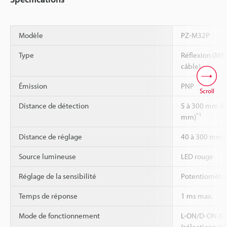
Modèle
PZ-M32P
Type
Réflexion (M8
câble)
Émission
PNP
Scroll
Distance de détection
5 à 300 mm (P
*1
mm)
Distance de réglage
40 à 300 mm (
Source lumineuse
LED rouge
Réglage de la sensibilité
Potentiomètre 
Temps de réponse
1 ms max.
Mode de fonctionnement
L-ON/D-ON (C
(sélectionnabl