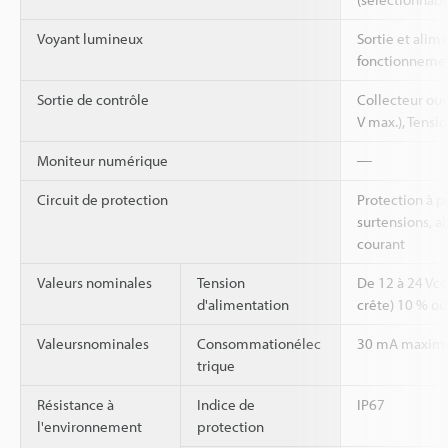
Voyant lumineux
Sortie et alim
fonctionnement
Sortie de contrôle
Collecteur ou
V max.), Tensio
Moniteur numérique
―
Circuit de protection
Protection à po
surtensions, a
courant
Valeurs nominales
Tension
De 12 à 24 Vcc
d'alimentation
crête) 10 % o
Valeursnominales
Consommationélec
30 mA maxi
trique
Résistance à
Indice de
IP67
l'environnement
protection