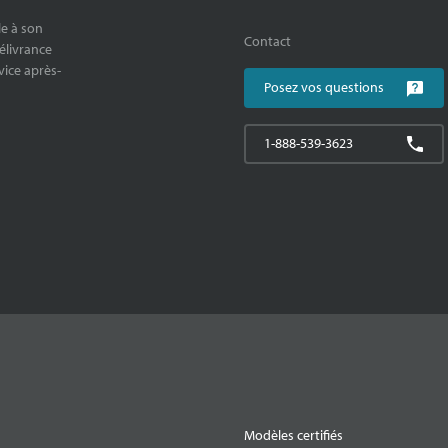
le à son
Contact
délivrance
rvice après-
Posez vos questions
1-888-539-3623
Modèles certifiés