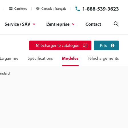
1-888-539-3623
Carrières
Canada
français
Service / SAV
L'entreprise
Contact
Rech
Télécharger le catalogue
Prix
La gamme
Spécifications
Modèles
Téléchargements
andard