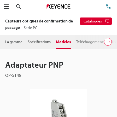
Rechercher
TÉ
Menu
Capteurs optiques de confirmation de
Catalogues
passage
Série PG
La gamme
Spécifications
Modèles
Téléchargements
Prix
Adaptateur PNP
OP-5148