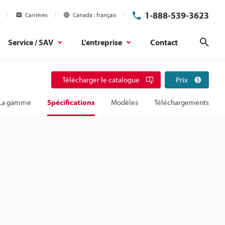
1-888-539-3623
Carrières
Canada
français
Service / SAV
L'entreprise
Contact
Rech
Télécharger le catalogue
Prix
La gamme
Spécifications
Modèles
Téléchargements