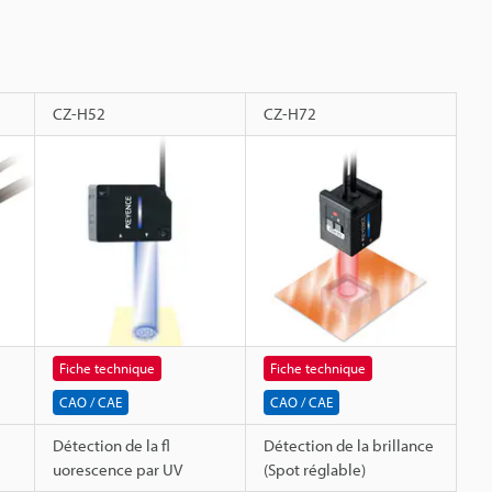
CZ-H52
CZ-H72
Fiche technique
Fiche technique
CAO / CAE
CAO / CAE
Détection de la fl
Détection de la brillance
uorescence par UV
(Spot réglable)