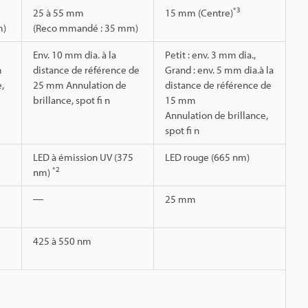
*3
25 à 55 mm
15 mm (Centre)
m)
(Reco mmandé : 35 mm)
Env. 10 mm dia. à la
Petit : env. 3 mm dia.,
m
distance de référence de
Grand : env. 5 mm dia.à la
,
25 mm Annulation de
distance de référence de
brillance, spot fi n
15 mm
Annulation de brillance,
spot fi n
LED à émission UV (375
LED rouge (665 nm)
*2
nm)
―
25 mm
425 à 550 nm