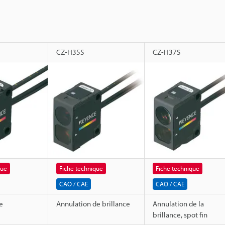
CZ-H35S
CZ-H37S
que
Fiche technique
Fiche technique
CAO / CAE
CAO / CAE
e
Annulation de brillance
Annulation de la
brillance, spot fin