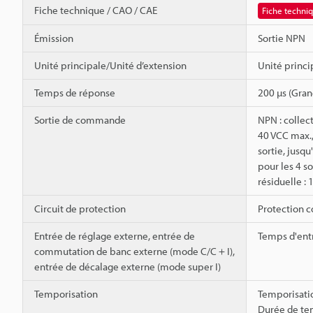
Fiche technique / CAO / CAE
Fiche techni
Émission
Sortie NPN
Unité principale/Unité d’extension
Unité princi
Temps de réponse
200 µs (Gran
Sortie de commande
NPN : collec
40 VCC max.,
sortie, jusqu
pour les 4 so
résiduelle : 
Circuit de protection
Protection co
Entrée de réglage externe, entrée de
Temps d'ent
commutation de banc externe (mode C/C + I),
entrée de décalage externe (mode super I)
Temporisation
Temporisatio
Durée de tem