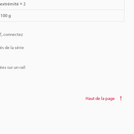
'extrémité × 2
 100 g
CZ, connectez
és de la série
es sur un rail
Haut de la page