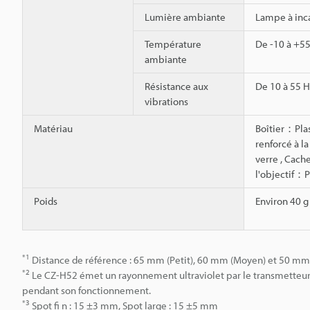
Lumière ambiante
Lampe à inca
Température
De -10 à +55
ambiante
Résistance aux
De 10 à 55 H
vibrations
Matériau
Boîtier：Pla
renforcé à la
verre , Cach
l'objectif：P
Poids
Environ 40 g
*1
Distance de référence : 65 mm (Petit), 60 mm (Moyen) et 50 mm
*2
Le CZ-H52 émet un rayonnement ultraviolet par le transmetteur
pendant son fonctionnement.
*3
Spot fi n : 15 ±3 mm, Spot large : 15 ±5 mm