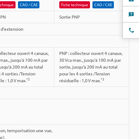
echnique
CAO / CAE
Fiche technique
CAO / CAE
NPN
Sortie PNP
d'extension
ollecteur ouvert 4 canaux,
PNP : collecteur ouvert 4 canaux,
max., jusqu'à 100 mA par
30 Vca max., jusqu'à 100 mA par
jusqu'à 200 mA au total
sortie, jusqu'à 200 mA au total
 4 sorties /Tension
pour les 4 sorties /Tension
*2
*2
le : 1,0 V max.
résiduelle : 1,0 V max.
ion, temporisation une vue,
nc)