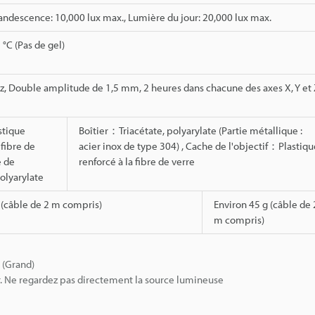
ndescence: 10,000 lux max., Lumière du jour: 20,000 lux max.
 °C (Pas de gel)
z, Double amplitude de 1,5 mm, 2 heures dans chacune des axes X, Y et 
stique
Boîtier：Triacétate, polyarylate (Partie métallique :
 fibre de
acier inox de type 304) , Cache de l'objectif：Plastiqu
e de
renforcé à la fibre de verre
olyarylate
 (câble de 2 m compris)
Environ 45 g (câble de 
m compris)
 (Grand)
. Ne regardez pas directement la source lumineuse