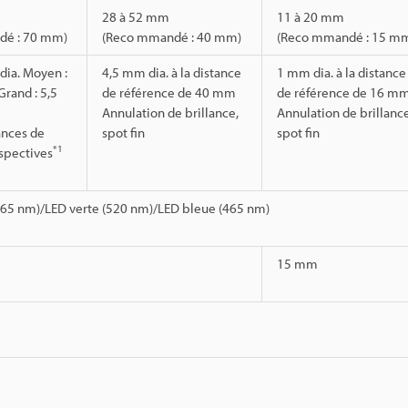
28 à 52 mm
11 à 20 mm
dé : 70 mm)
(Reco mmandé : 40 mm)
(Reco mmandé : 15 m
 dia. Moyen :
4,5 mm dia. à la distance
1 mm dia. à la distance
Grand : 5,5
de référence de 40 mm
de référence de 16 m
Annulation de brillance,
Annulation de brillance
tances de
spot fin
spot fin
*1
spectives
665 nm)/LED verte (520 nm)/LED bleue (465 nm)
15 mm