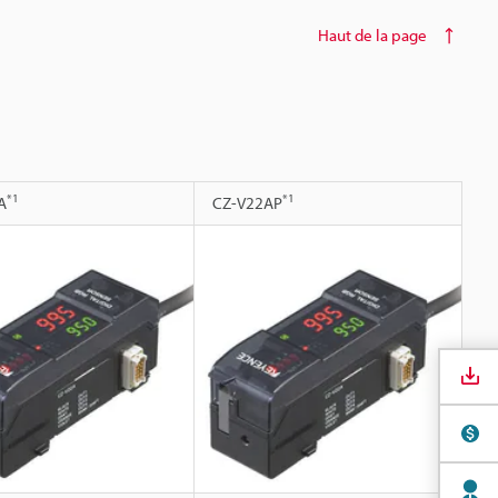
Haut de la page
*1
*1
A
CZ-V22AP