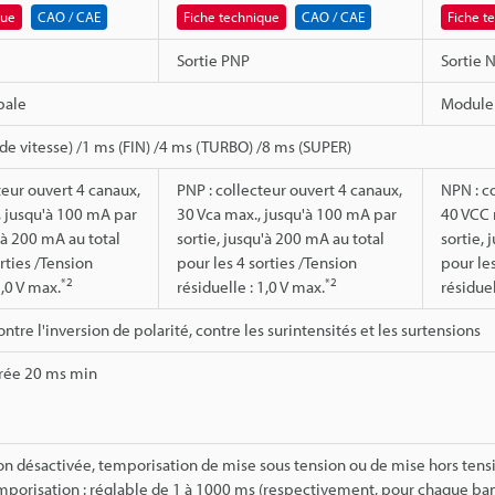
que
CAO / CAE
Fiche technique
CAO / CAE
Fiche t
Sortie PNP
Sortie 
pale
Module 
de vitesse) /1 ms (FIN) /4 ms (TURBO) /8 ms (SUPER)
teur ouvert 4 canaux,
PNP : collecteur ouvert 4 canaux,
NPN : c
 jusqu'à 100 mA par
30 Vca max., jusqu'à 100 mA par
40 VCC 
'à 200 mA au total
sortie, jusqu'à 200 mA au total
sortie, 
rties /Tension
pour les 4 sorties /Tension
pour les
*2
*2
1,0 V max.
résiduelle : 1,0 V max.
résiduel
ntre l'inversion de polarité, contre les surintensités et les surtensions
rée 20 ms min
n désactivée, temporisation de mise sous tension ou de mise hors tens
porisation : réglable de 1 à 1000 ms (respectivement, pour chaque ba