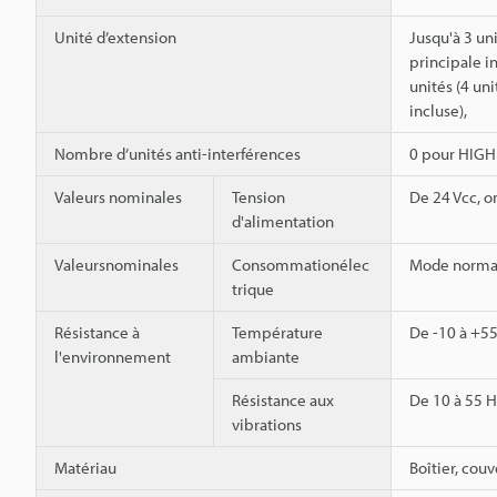
Unité d’extension
Jusqu'à 3 uni
principale i
unités (4 uni
incluse),
Nombre d’unités anti-interférences
0 pour HIGH 
Valeurs nominales
Tension
De 24 Vcc, o
d'alimentation
Valeursnominales
Consommationélec
Mode normal
trique
Résistance à
Température
De -10 à +55
l'environnement
ambiante
Résistance aux
De 10 à 55 H
vibrations
Matériau
Boîtier, cou