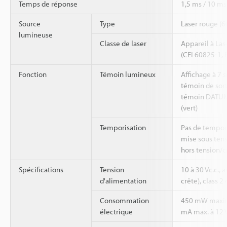
Temps de réponse
1,5 ms / 10 ms
Source
Type
Laser rouge (
lumineuse
Classe de laser
Appareil à Las
(CEI 60825-1,
Fonction
Témoin lumineux
Affichage à 7 s
témoin de sort
témoin DATUM 
(vert)
Temporisation
Pas de tempor
mise sous ten
hors tension/
Spécifications
Tension
10 à 30 Vc.c.,
d'alimentation
crête), class 2
Consommation
450 mW maxim
électrique
mA max. à 12 