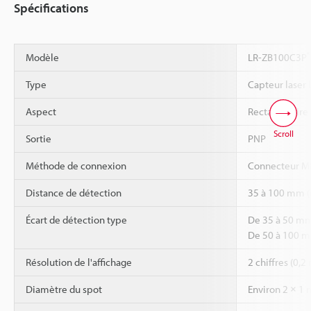
Spécifications
*
Modèle
LR-ZB100C3P
Type
Capteur laser 
Aspect
Rectangulaire
Scroll
Sortie
PNP
Méthode de connexion
Connecteur M8
Distance de détection
35 à 100 mm (
Écart de détection type
De 35 à 50 mm
De 50 à 100 
Résolution de l'affichage
2 chiffres (0,
Diamètre du spot
Environ 2 × 