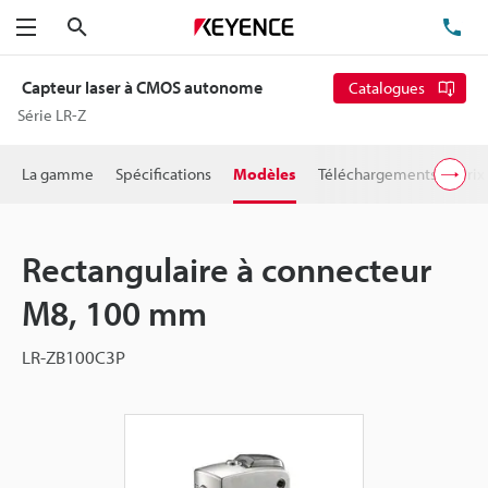
Rechercher
TÉ
Menu
Capteur laser à CMOS autonome
Catalogues
Série LR-Z
La gamme
Spécifications
Modèles
Téléchargements
Prix
Rectangulaire à connecteur
M8, 100 mm
LR-ZB100C3P