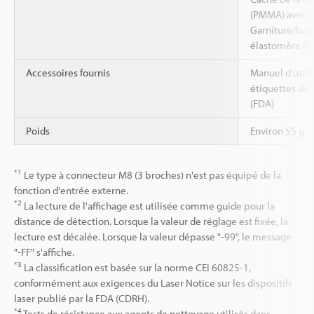
(PMMA) avec r
Garniture/bag
élastomère fl
Accessoires fournis
Manuel d'utilis
étiquettes de c
(FDA)
Poids
Environ 55 g
*1
Le type à connecteur M8 (3 broches) n'est pas équipé de la
fonction d'entrée externe.
*2
La lecture de l'affichage est utilisée comme guide pour la
distance de détection. Lorsque la valeur de réglage est fixée, la
lecture est décalée. Lorsque la valeur dépasse "-99", le message
"-FF" s'affiche.
*3
La classification est basée sur la norme CEI 60825-1,
conformément aux exigences du Laser Notice sur les dispositifs
laser publié par la FDA (CDRH).
*4
Tests de résistance aux agents de nettoyage utilisés dans