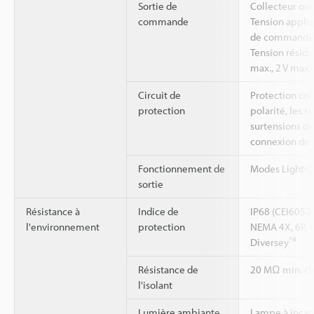
Sortie de
Collecteur ouv
commande
Tension appliq
de commande 
Tension résidu
max., 2 V max.
Circuit de
Protection con
protection
polarité, les s
surtensions de 
connexion de 
Fonctionnement de
Modes Light-O
sortie
Résistance à
Indice de
IP68 (CEI60529
l'environnement
protection
NEMA 4X, 6P, 
*4
Diversey
Résistance de
20 MΩ min. (50
l'isolant
Lumière ambiante
Lampe à incan