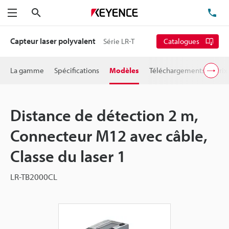
Rechercher
TÉ
Menu
Capteur laser polyvalent
Série LR-T
Catalogues
La gamme
Spécifications
Modèles
Téléchargements
Prix
Distance de détection 2 m,
Connecteur M12 avec câble,
Classe du laser 1
LR-TB2000CL