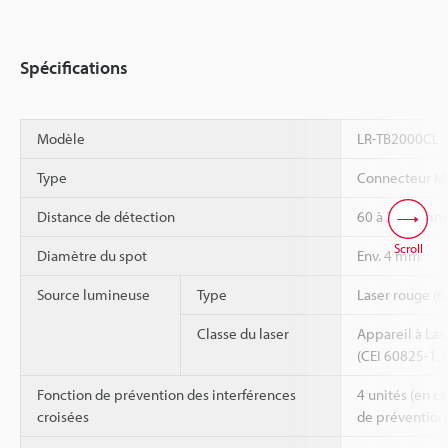
Spécifications
Modèle
LR-TB2000CL
Type
Connecteur M1
Distance de détection
60 à 2000 mm
Scroll
Diamètre du spot
Env. 4 mm
Source lumineuse
Type
Laser rouge (
Classe du laser
Appareil à Las
(CEI 60825-1,
Fonction de prévention des interférences
4 unités (en ca
croisées
de prévention 