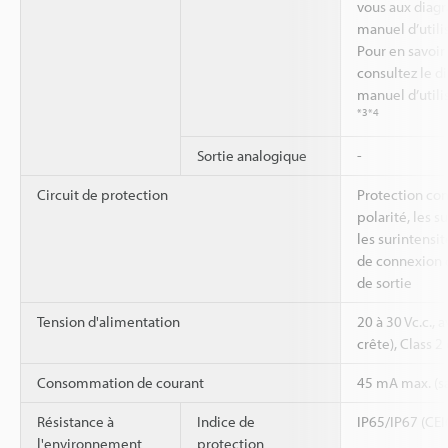
vous aux diag
manuel d’utili
Pour en savoir 
consultez le 
manuel d’utili
*3
*4
Sortie analogique
-
Circuit de protection
Protection con
polarité, les s
les surintensit
de connexion d
de sortie
Tension d'alimentation
20 à 30 Vc.c.,
crête), Class 2
Consommation de courant
45 mA max. (s
Résistance à
Indice de
IP65/IP67 (CE
l'environnement
protection