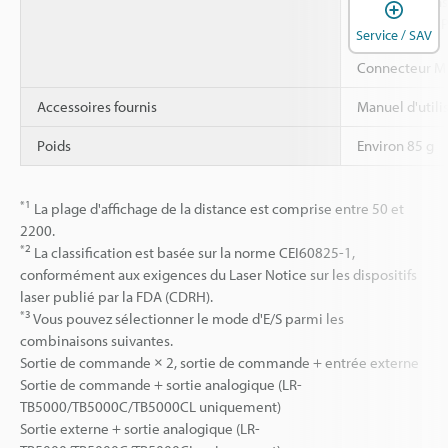
(spécification
O
Passe-câble : P
Service / SAV
Câble : PVC,
Connecteur M12
Accessoires fournis
Manuel d'utili
Poids
Environ 85 g
*1
La plage d'affichage de la distance est comprise entre 50 et
2200.
*2
La classification est basée sur la norme CEI60825-1,
conformément aux exigences du Laser Notice sur les dispositifs
laser publié par la FDA (CDRH).
*3
Vous pouvez sélectionner le mode d'E/S parmi les
combinaisons suivantes.
Sortie de commande × 2, sortie de commande + entrée externe
Sortie de commande + sortie analogique (LR-
TB5000/TB5000C/TB5000CL uniquement)
Sortie externe + sortie analogique (LR-