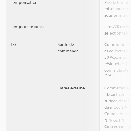
Temporisation
Pas de tempor
mise hors ten
sous tension/
Temps de réponse
2 ms/20 ms/5
sélectionnabl
E/S
Sortie de
Commutable en
commande
et collecteur 
30 Vc.c. max.,
résiduelle : 2 
commutable e
*3
*4
Entrée externe
Commutable en
(désactivée), r
surface de réfé
du mode DAT
Courant de cou
NPN ou PNP
Concernant la 