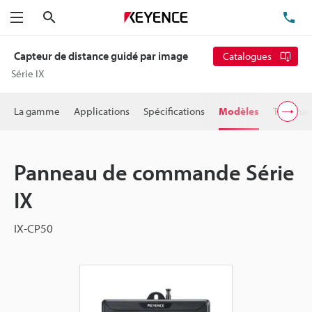
Rechercher
TÉ
Menu
Capteur de distance guidé par image
Catalogues
Série IX
La gamme
Applications
Spécifications
Modèles
Télécha
Panneau de commande Série
IX
IX-CP50