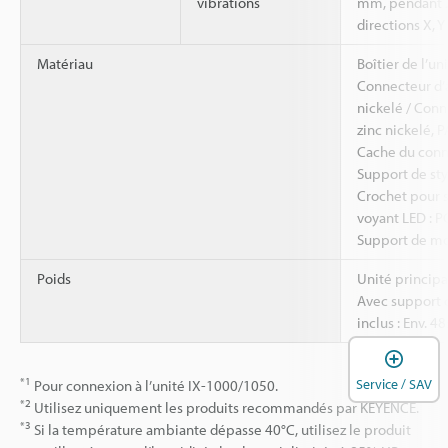
vibrations
mm, pendant 2
directions X, Y
Matériau
Boîtier de l’un
Connecteur d’a
nickelé / Conn
zinc nickelé, P
Cache du conn
Support de styl
Crochet pour 
voyant LED : PC
Support de mon
Poids
Unité principal
Avec support 
inclus : Env. 48
O
*1
Service / SAV
Pour connexion à l’unité IX-1000/1050.
*2
Utilisez uniquement les produits recommandés par KEYENCE.
*3
Si la température ambiante dépasse 40°C, utilisez le produit