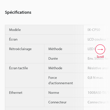
Spécifications
Modèle
IX-CP50
Écran
LCD couleur TF
Rétroéclairage
Méthode
LED blanche
Scroll
Durée
Env. 50000 heu
Écran tactile
Méthode
Résistive anal
Force
0,8 N max.
d’actionnement
Ethernet
Norme
100BASE-TX/1
Connecteur
Connecteur M1