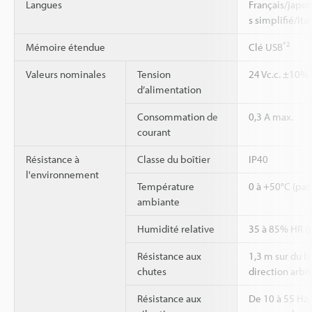
Langues
Français/japon
s simplifié/it
*2
Mémoire étendue
Clé USB
Valeurs nominales
Tension
24 Vc.c. ±10% 
d’alimentation
Consommation de
0,3 A max.
courant
Résistance à
Classe du boîtier
IP40
l'environnement
Température
0 à +50°C (pas
ambiante
Humidité relative
35 à 85% HR (
Résistance aux
1,3 m sur du b
chutes
direction arbit
Résistance aux
De 10 à 55 Hz,