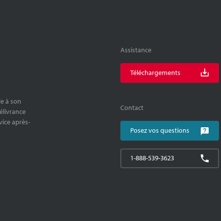
Assistance
Téléchargements
le à son
Contact
délivrance
rvice après-
Posez vos questions
1-888-539-3623