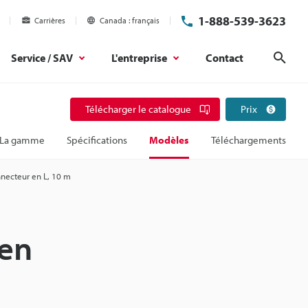
1-888-539-3623
Carrières
Canada
français
Service / SAV
L'entreprise
Contact
Rech
Télécharger le catalogue
Prix
La gamme
Spécifications
Modèles
Téléchargements
nnecteur en L, 10 m
 en