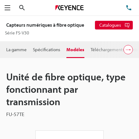
Rechercher
TÉ
Menu
Capteurs numériques à fibre optique
Catalogues
Série FS-V30
La gamme
Spécifications
Modèles
Téléchargements
Prix
Unité de fibre optique, type
fonctionnant par
transmission
FU-57TE