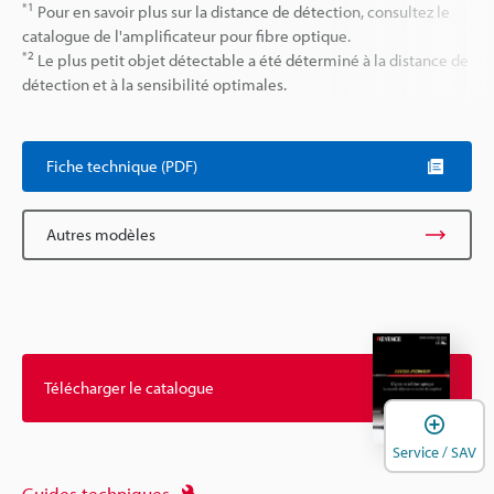
*1
Pour en savoir plus sur la distance de détection, consultez le
catalogue de l'amplificateur pour fibre optique.
*2
Le plus petit objet détectable a été déterminé à la distance de
détection et à la sensibilité optimales.
Fiche technique (PDF)
Autres modèles
Télécharger le catalogue
O
Service / SAV
Guides techniques