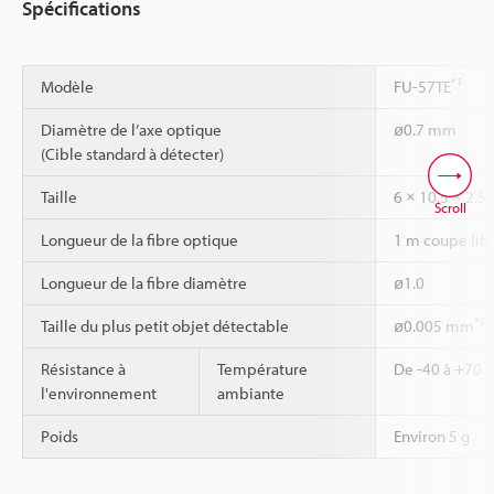
Spécifications
*1
Modèle
FU-57TE
Diamètre de l’axe optique
ø0.7 mm
(Cible standard à détecter)
Taille
6 × 10.5 × 2.
Scroll
Longueur de la fibre optique
1 m coupe lib
Longueur de la fibre diamètre
ø1.0
*2
Taille du plus petit objet détectable
ø0.005 mm
Résistance à
Température
De -40 à +70 °
l'environnement
ambiante
Poids
Environ 5 g