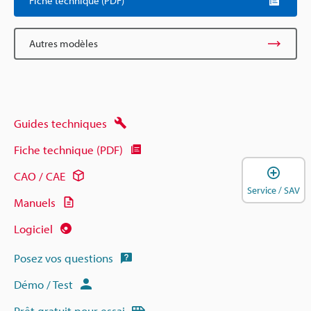
Fiche technique (PDF)
Autres modèles
Guides techniques
Fiche technique (PDF)
O
CAO / CAE
Service / SAV
Manuels
Logiciel
Posez vos questions
Démo / Test
Prêt gratuit pour essai