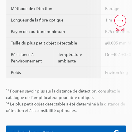
Méthode de détection
Barrage
Longueur de la fibre optique
1 m
Scroll
Rayon de courbure minimum
R25 mm min.
Taille du plus petit objet détectable
ø0.005 mm Ma
Résistance à
Température
De -40 à +350
l'environnement
ambiante
Poids
Environ 55 g
*1
Pour en savoir plus sur la distance de détection, consultez le
catalogue de l'amplificateur pour fibre optique.
*2
Le plus petit objet détectable a été déterminé à la distance de
détection et à la sensibilité optimales.