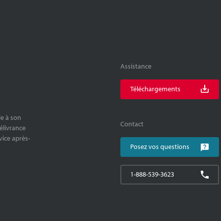
Assistance
Téléchargements
le à son
Contact
délivrance
rvice après-
Posez vos questions
1-888-539-3623