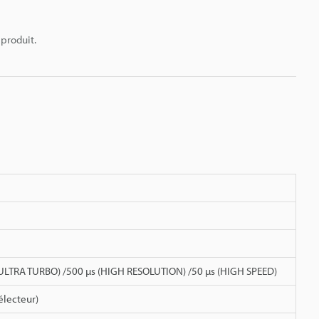
 produit.
 (ULTRA TURBO) /500 µs (HIGH RESOLUTION) /50 µs (HIGH SPEED)
électeur)