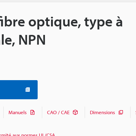
ibre optique, type à
ale, NPN
Manuels
CAO / CAE
Dimensions
rmité aux normes UL/CSA