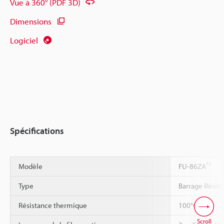
Vue à 360° (PDF 3D)
Dimensions
Logiciel
Spécifications
*1
Modèle
FU-86ZA
Type
Barrage Résist
*2
*3
Résistance thermique
100°C
Scroll