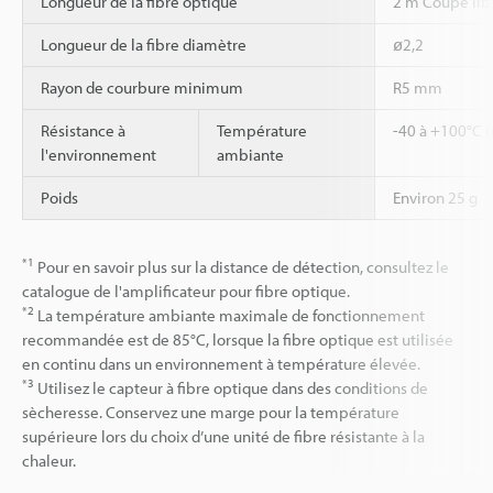
Longueur de la fibre optique
2 m Coupe lib
Longueur de la fibre diamètre
ø2,2
Rayon de courbure minimum
R5 mm
Résistance à
Température
-40 à +100°C (
l'environnement
ambiante
Poids
Environ 25 g
*1
Pour en savoir plus sur la distance de détection, consultez le
catalogue de l'amplificateur pour fibre optique.
*2
La température ambiante maximale de fonctionnement
recommandée est de 85°C, lorsque la fibre optique est utilisée
en continu dans un environnement à température élevée.
*3
Utilisez le capteur à fibre optique dans des conditions de
sècheresse. Conservez une marge pour la température
supérieure lors du choix d’une unité de fibre résistante à la
chaleur.