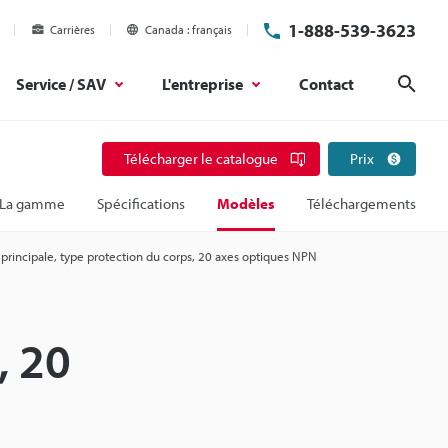
1-888-539-3623
Carrières
Canada
français
Service / SAV
L'entreprise
Contact
Rech
Télécharger le catalogue
Prix
La gamme
Spécifications
Modèles
Téléchargements
 principale, type protection du corps, 20 axes optiques NPN
, 20