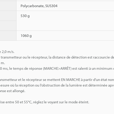
Polycarbonate, SUS304
530 g
1060 g
 2,0 m/s.
e transmetteur ou le récepteur, la distance de détection est raccourcie d
1 m.
e à 80 ms, le temps de réponse (MARCHE>ARRÊT) est ralenti à un minimum
ransmetteur et le récepteur se mettent EN MARCHE à partir d’un état no
 mesure où la réception ou l’obstruction de la lumière est déterminée apr
nse est allongé.
 entre 50 et 55°C, réglez le voyant sur le mode éteint.