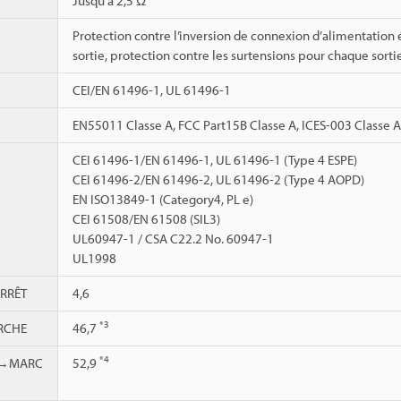
Jusqu’à 2,5 Ω
Protection contre l’inversion de connexion d’alimentation 
sortie, protection contre les surtensions pour chaque sorti
CEI/EN 61496-1, UL 61496-1
EN55011 Classe A, FCC Part15B Classe A, ICES-003 Classe A
CEI 61496-1/EN 61496-1, UL 61496-1 (Type 4 ESPE)
CEI 61496-2/EN 61496-2, UL 61496-2 (Type 4 AOPD)
EN ISO13849-1 (Category4, PL e)
CEI 61508/EN 61508 (SIL3)
UL60947-1 / CSA C22.2 No. 60947-1
UL1998
RRÊT
4,6
*3
RCHE
46,7
*4
e→MARC
52,9