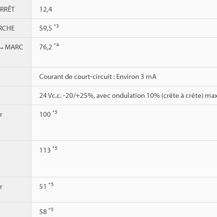
RRÊT
12,4
*3
RCHE
59,5
*4
e→MARC
76,2
Courant de court-circuit : Environ 3 mA
24 Vc.c. -20/+25%, avec ondulation 10% (crête à crête) ma
*5
r
100
*5
113
*5
r
51
*5
58