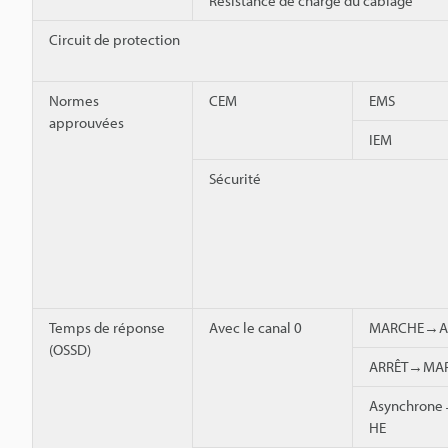
Résistance de charge du câblage
Circuit de protection
Normes
CEM
EMS
approuvées
IEM
Sécurité
Temps de réponse
Avec le canal 0
MARCHE→A
(OSSD)
ARRÊT→MA
Asynchron
HE