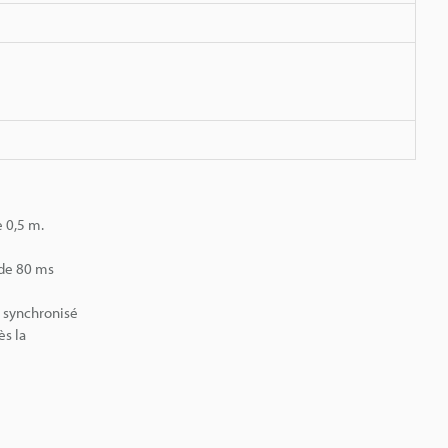
e 0,5 m.
 de 80 ms
n synchronisé
ès la