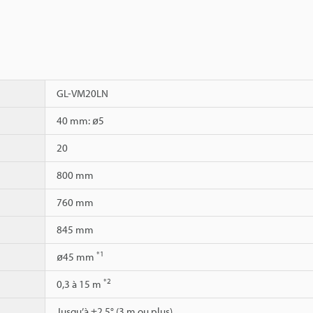
GL-VM20LN
40 mm: ø5
20
800 mm
760 mm
845 mm
*1
ø45 mm
*2
0,3 à 15 m
Jusqu’à ±2,5° (3 m ou plus)