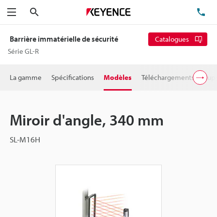
Rechercher
TÉ
Menu
Barrière immatérielle de sécurité
Catalogues
Série GL-R
La gamme
Spécifications
Modèles
Téléchargements
Supp
Miroir d'angle, 340 mm
SL-M16H