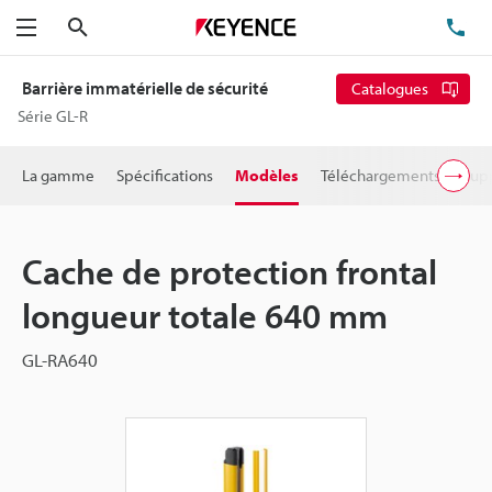
Rechercher
TÉ
Menu
Barrière immatérielle de sécurité
Catalogues
Série GL-R
La gamme
Spécifications
Modèles
Téléchargements
Supp
Cache de protection frontal
longueur totale 640 mm
GL-RA640