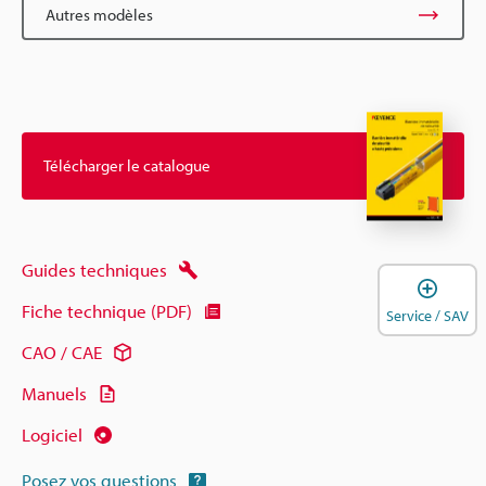
Autres modèles
Télécharger le catalogue
Guides techniques
O
Fiche technique (PDF)
Service / SAV
CAO / CAE
Manuels
Logiciel
Posez vos questions