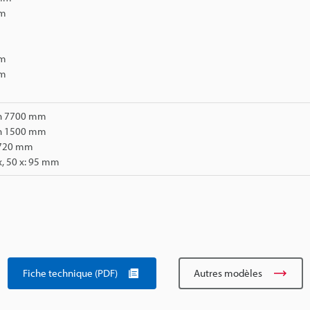
mm
m
mm
mm
m
ron 7700 mm
ron 1500 mm
n 720 mm
 x, 50 x: 95 mm
Fiche technique (PDF)
Autres modèles