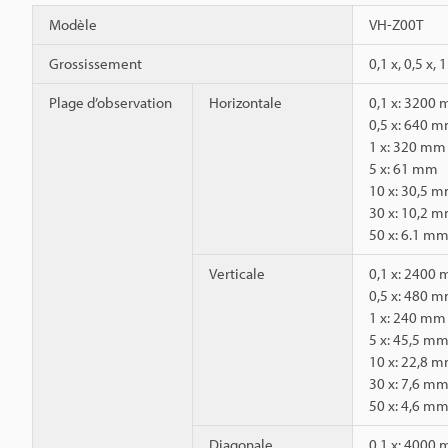
Modèle
VH-Z00T
Grossissement
0,1 x, 0,5 x, 1
Plage d’observation
Horizontale
0,1 x: 3200
0,5 x: 640 
1 x: 320 mm
5 x: 61 mm
10 x: 30,5 
30 x: 10,2 
50 x: 6.1 m
Verticale
0,1 x: 2400
0,5 x: 480 
1 x: 240 mm
5 x: 45,5 m
10 x: 22,8 
30 x: 7,6 m
50 x: 4,6 m
Diagonale
0,1 x: 4000