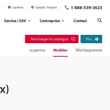
1-888-539-3623
Carrières
Canada
français
Service / SAV
L'entreprise
Contact
Rech
Télécharger le catalogue
Prix
La gamme
Modèles
Téléchargements
)
x)