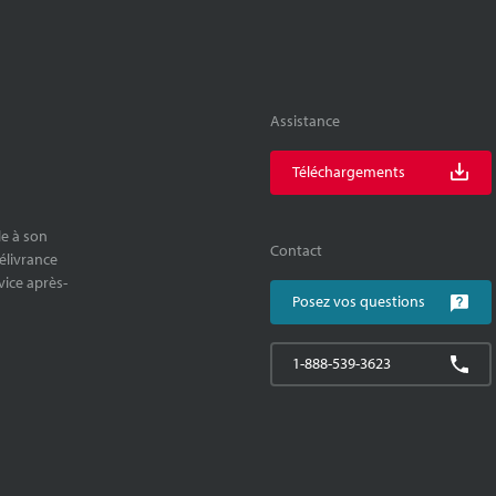
Assistance
Téléchargements
le à son
Contact
délivrance
rvice après-
Posez vos questions
1-888-539-3623