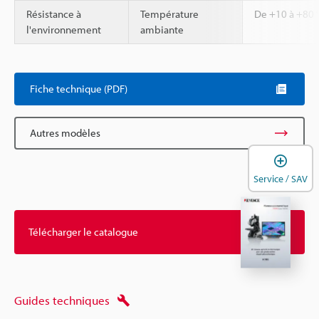
Résistance à
Température
De +10 à +80 
l'environnement
ambiante
Fiche technique (PDF)
Autres modèles
O
Service / SAV
Télécharger le catalogue
Guides techniques