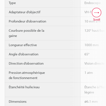
Type
Endoscope
Adaptateur d’objectif
VH-F
Scroll
Profondeur d’observation
10 mm à ∞
Courbure possible de la
120° haut/bas
gaine
Longueur effective
1000 mm
Angle d’observation
65°
Direction d’observation
Vision directe
Pression atmosphérique
1 atm
de fonctionnement
Étanchéité huile/eau
Étanche à l'hui
légère
Dimensions
ø6.1 mm