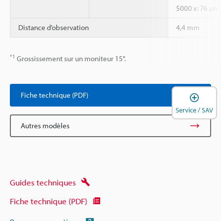
5000 x: 76 µm
Distance d’observation
4,4 mm
*1
Grossissement sur un moniteur 15".
Fiche technique (PDF)
O
Service / SAV
Autres modèles
Guides techniques
Fiche technique (PDF)