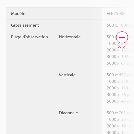
Modèle
VH-Z500R
Grossissement
500 x, 1000 x,
Plage d’observation
Horizontale
500 x: 610 µm
1000 x: 305 µ
Scroll
2000 x: 152 µ
3000 x: 102 µ
5000 x: 61 µm
Verticale
500 x: 457 µm
1000 x: 229 µ
2000 x: 114 µ
3000 x: 76 µm
5000 x: 46 µm
Diagonale
500 x: 762 µm
1000 x: 381 µ
2000 x: 191 µ
3000 x: 127 µ