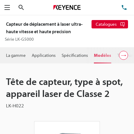
Rechercher
TÉ
Menu
Capteur de déplacement à laser ultra-
Catalogues
haute vitesse et haute precision
Série LK-G5000
La gamme
Applications
Spécifications
Modèles
Télécha
Tête de capteur, type à spot,
appareil laser de Classe 2
LK-H022