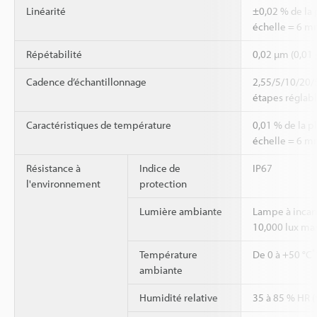
Linéarité
±0,02 % de la 
échelle = 6 m
Répétabilité
0,02 µm (0,01
Cadence d’échantillonnage
2,55/5/10/20/
étapes réglabl
Caractéristiques de température
0,01 % de la p
échelle = 6 m
Résistance à
Indice de
IP67
l'environnement
protection
Lumière ambiante
Lampe à incan
10,000 lux ma
*
Température
De 0 à +50 °C
ambiante
Humidité relative
35 à 85 % HR (