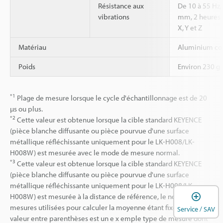
Résistance aux
De 10 à 55 Hz
vibrations
mm, 2 heures 
X, Y et Z
Matériau
Aluminium cou
Poids
Environ 230 g
*1
Plage de mesure lorsque le cycle d'échantillonnage est de 20
µs ou plus.
*2
Cette valeur est obtenue lorsque la cible standard KEYENCE
(pièce blanche diffusante ou pièce pourvue d'une surface
métallique réfléchissante uniquement pour le LK-H008/LK-
H008W) est mesurée avec le mode de mesure normal.
*3
Cette valeur est obtenue lorsque la cible standard KEYENCE
(pièce blanche diffusante ou pièce pourvue d'une surface
métallique réfléchissante uniquement pour le LK-H008/LK-
O
H008W) est mesurée à la distance de référence, le nombre de
mesures utilisées pour calculer la moyenne étant fixé à 16384. La
Service / SAV
valeur entre parenthèses est un e x emple type de mesure dont