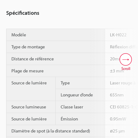
Spécifications
Modèle
LK-H022
Type de montage
Réflexion diff
Distance de référence
20mm
Scroll
*1
Plage de mesure
±3 mm
Source de lumière
Type
Laser rouge à
Longueur d’onde
655nm
Source lumineuse
Classe laser
CEI 60825-1: C
Source de lumière
Émission
0.95mW
Diamètre de spot (à la distance standard)
ø25 µm