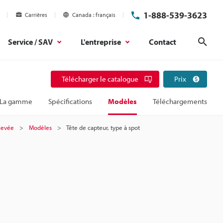
1-888-539-3623
Carrières
Canada
français
Service / SAV
L'entreprise
Contact
Rech
Télécharger le catalogue
Prix
La gamme
Spécifications
Modèles
Téléchargements
élevée
Modèles
Tête de capteur, type à spot