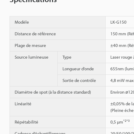
Modèle
LK-G150
Distance de référence
150 mm (Réfl
Plage de mesure
±40 mm (Réfl
Source lumineuse
Type
Laser rouge
Longueur d’onde
655nm (lumiè
Sortie de contrôle
4,8 mW ma
Diamètre de spot (à la distance standard)
Environ ø12
Linéarité
±0,05% de la
(Pleine éch
*2
*3
Répétabilité
0,5 µm
Cadence d’échantillonnage
20/50/100/20