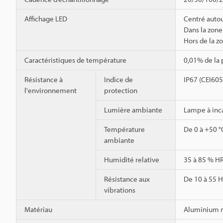
Affichage LED
Centré autou
Dans la zone
Hors de la z
Caractéristiques de température
0,01% de la 
Résistance à
Indice de
IP67 (CEI60
l'environnement
protection
Lumière ambiante
Lampe à inc
Température
De 0 à +50 °
ambiante
Humidité relative
35 à 85 % HR
Résistance aux
De 10 à 55 H
vibrations
Matériau
Aluminium m