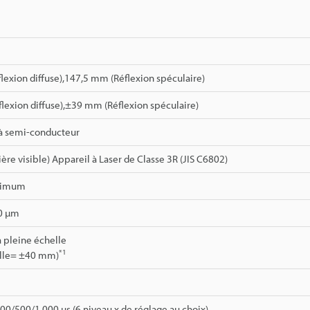
exion diffuse),147,5 mm (Réflexion spéculaire)
exion diffuse),±39 mm (Réflexion spéculaire)
 à semi-conducteur
re visible) Appareil à Laser de Classe 3R (JIS C6802)
ximum
0 µm
 pleine échelle
*1
elle= ±40 mm)
0/500/1 000 µs (6 niveau x de réglage au choix)