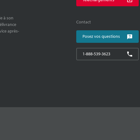
le à son
Contact
délivrance
rvice après-
Posez vos questions
1-888-539-3623