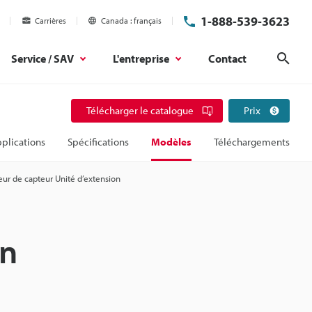
1-888-539-3623
Carrières
Canada
français
Service / SAV
L'entreprise
Contact
Rech
Télécharger le catalogue
Prix
plications
Spécifications
Modèles
Téléchargements
eur de capteur Unité d’extension
on