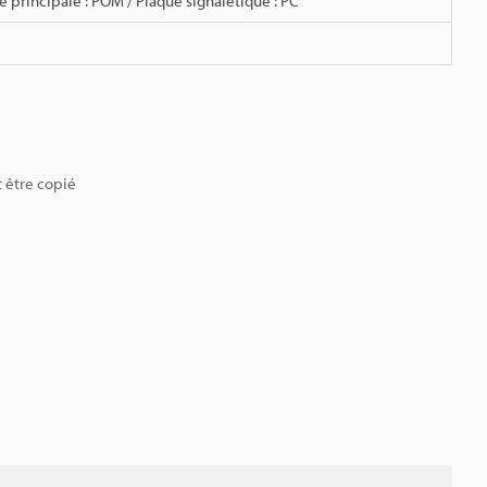
té principale : POM / Plaque signalétique : PC
t être copié