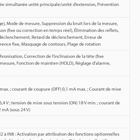
ée simultanée unité principale/unité d’extension, Prévention
ge), Mode de mesure, Suppression du bruit lors de la mesure,
on (fixe ou correction en temps réel), Élimination des reflets,
 déclenchement, Retard de déclenchement, Erreur de
ce fixe, Masquage de contours, Plage de rotation
onisation, Correction de l’inclinaison de la tête (fixe
mesure, Fonction de maintien (HOLD), Réglage d’alarme,
V max. ; courant de coupure (OFF) 0,1 mA max. ; Courant de mise
4 V ; tension de mise sous tension (ON) 18 V min. ; courant de
2 mA (sous 24 V)
 à IN8 : Activation par attribution des fonctions optionnelles