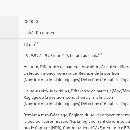
IX-1050
Unité d’extension
*1
10 µm
*1
±999,99 à ±999 mm (4 échelons au choix)
Hauteur, Différence de hauteur, Max./Min., Calcul de différ
Détection monochromatique, Réglage de la position
(Nombre maximal de réglages) Détection : 16 outils, Réglage
Hauteur (Moy./Max./Min.), Différence de hauteur (Moy./Max./
Réglage de la position, Correction de l’inclinaison
(Nombre maximal de réglages) Détection : 16 outils, Réglage d
Remise à zéro/Décalage, Réglage du seuil de fonctionneme
la position après mesure NG, Enregistrement de remise à z
mode Capture (HDR), Commutation NO/NF, moniteur d’E/S, 