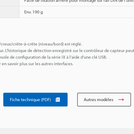
Patte de fixation arrière pour montage sur rail DIN de l’uni
Env. 190 g
creux/crête-à-crête (niveau/bord) est réglé.
 L’historique de détection enregistré sur le contrôleur de capteur peu
nsole de configuration de la série IX à l’aide d’une clé USB.
en savoir plus sur les autres interfaces.
Fiche technique (PDF)
Autres modèles