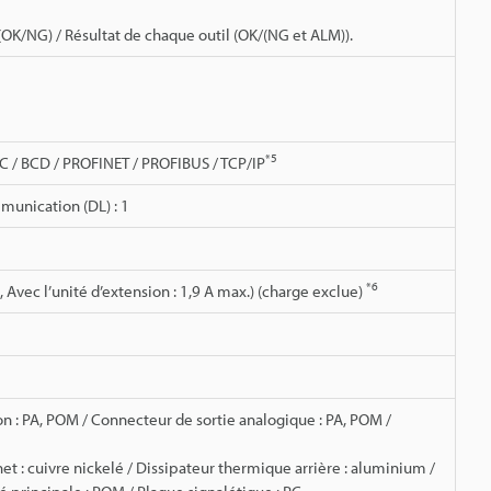
l (OK/NG) / Résultat de chaque outil (OK/(NG et ALM)).
*5
C / BCD / PROFINET / PROFIBUS / TCP/IP
mmunication (DL) : 1
*6
 Avec l’unité d’extension : 1,9 A max.) (charge exclue)
ion : PA, POM / Connecteur de sortie analogique : PA, POM /
et : cuivre nickelé / Dissipateur thermique arrière : aluminium /