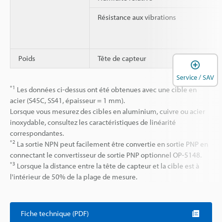
Résistance aux vibrations
Poids
Tête de capteur
O
Service / SAV
*1
Les données ci-dessus ont été obtenues avec une cible en
acier (S45C, SS41, épaisseur = 1 mm).
Lorsque vous mesurez des cibles en aluminium, cuivre ou acier
inoxydable, consultez les caractéristiques de linéarité
correspondantes.
*2
La sortie NPN peut facilement être convertie en sortie PNP en
connectant le convertisseur de sortie PNP optionnel OP-5148.
*3
Lorsque la distance entre la tête de capteur et la cible est à
l'intérieur de 50% de la plage de mesure.
Fiche technique (PDF)